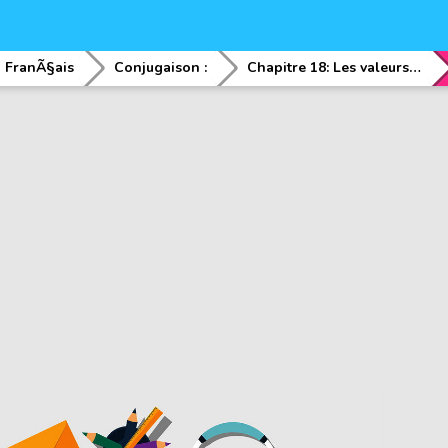
FranÃ§ais
Conjugaison :
Chapitre 18: Les valeurs et emplois du subjonctifs