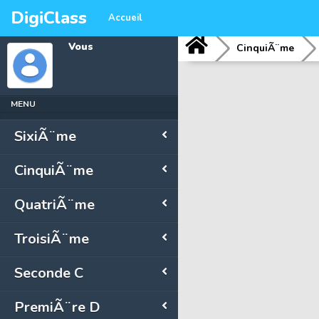
DigiClass
Accueil
Vous
CinquiÃ¨me
MENU
SixiÃ¨me
CinquiÃ¨me
QuatriÃ¨me
TroisiÃ¨me
Seconde C
PremiÃ¨re D