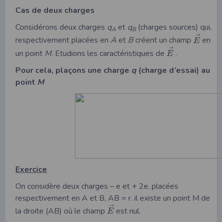
Cas de deux charges
Considérons deux charges
q
et
q
(charges sources) qui,
A
B
⃗
respectivement placées en
A
et
B
créent un champ
en
E
⃗
un point
M
. Etudions les caractéristiques de
.
E
Pour cela, plaçons une charge
q
(charge d’essai) au
point
M
Exercice
On considère deux charges – e et + 2e, placées
respectivement en A et B, AB = r. il existe un point M de
⃗
la droite (AB) où le champ
est nul.
E