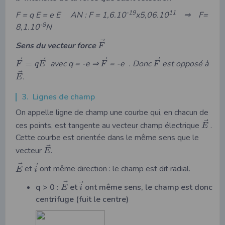
-19
11
F
= q E = e E AN : F = 1,6.10
x
5,06.10
⇒
F=
-8
8,1.10
N
⃗
Sens du vecteur force
F
⃗
⃗
⃗
⃗
=
avec q = -e ⇒
= -e
. Donc
est opposé à
F
q
E
F
F
⃗
.
E
3. Lignes de champ
On appelle ligne de champ une courbe qui, en chacun de
⃗
ces points, est tangente au vecteur champ électrique
.
E
Cette courbe est orientée dans le même sens que le
⃗
vecteur
.
E
⃗
⃗
et
ont même direction : le champ est dit radial.
E
i
⃗
⃗
q > 0 :
et
ont même sens, le champ est donc
E
i
centrifuge (fuit le centre)