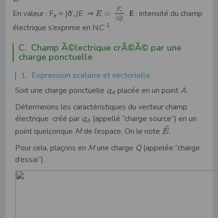
F
En valeur : F
= |ð‘„|E ⇒
=
E
: intensité du champ
e
E
e
|
|
Q
-1
électrique s’exprime en N.C
C. Champ Ã©lectrique crÃ©Ã© par une
charge ponctuelle
1. Expression scalaire et vectorielle
Soit une charge ponctuelle
q
placée en un point
A
.
A
Déterminons les caractéristiques du vecteur champ
électrique créé par
q
(appellé “charge source”) en un
A
⃗
point quelconque
M
de l’espace. On le note
.
E
Pour cela, plaçons en
M
une charge
Q
(appelée “charge
d’essai”).