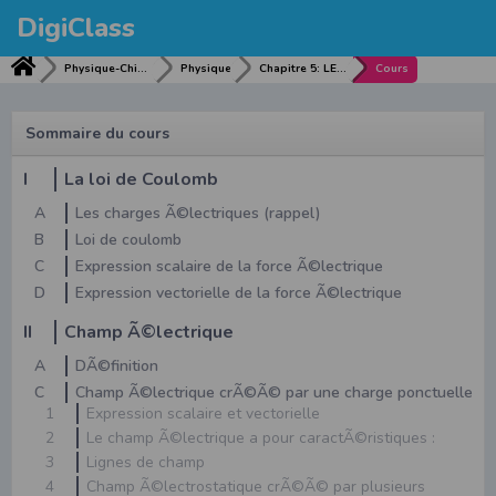
DigiClass
Physique-Chimie
Physique
Chapitre 5: LE MOUVEMENT Dâ€™UNE PARTICULE CHARGEE DANS UN CHAMP ELECTRIQUE UNIFORME
Cours
Sommaire du cours
I
La loi de Coulomb
A
Les charges Ã©lectriques (rappel)
B
Loi de coulomb
C
Expression scalaire de la force Ã©lectrique
D
Expression vectorielle de la force Ã©lectrique
II
Champ Ã©lectrique
A
DÃ©finition
C
Champ Ã©lectrique crÃ©Ã© par une charge ponctuelle
1
Expression scalaire et vectorielle
2
Le champ Ã©lectrique a pour caractÃ©ristiques :
3
Lignes de champ
4
Champ Ã©lectrostatique crÃ©Ã© par plusieurs