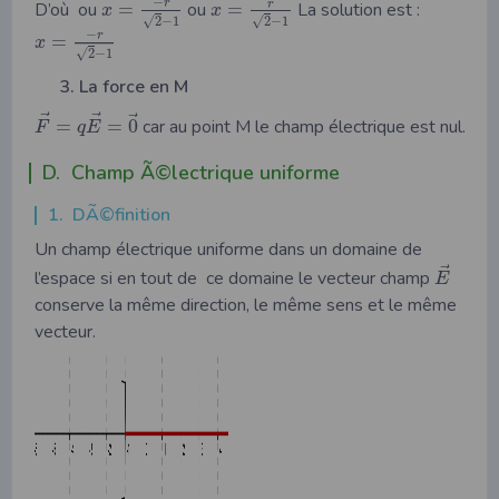
−
r
r
D’où ou
=
ou
=
La solution est :
x
x
√
√
2
−
1
2
−
1
−
r
=
x
√
2
−
1
La force en M
⃗
⃗
⃗
=
=
0
car au point M le champ électrique est nul.
F
q
E
D. Champ Ã©lectrique uniforme
1. DÃ©finition
Un champ électrique uniforme dans un domaine de
⃗
l’espace si en tout de ce domaine le vecteur champ
E
conserve la même direction, le même sens et le même
vecteur.