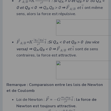
=
:
Si Q
> 0 et Q
> 0
ou
Q
<
F
K
i
A
B
A
/
A
B
2
r
⃗
⃗
0 et Q
< 0
⇒ Q
.Q
> 0 ⇒
et
ont même
F
i
B
A
B
/
A
B
sens, alors la force est répulsive.
|
|
|
|
⃗
⃗
q
q
=
:Si Q
< 0 et Q
> 0 (ou vice
A
B
F
K
i
A
B
/
A
B
2
r
⃗
⃗
versa) ⇒ Q
.Q
< 0
⇒
et
sont de sens
F
i
A
B
/
A
B
contraires, la force est attractive.
Remarque
: Comparaison entre les lois de Newton
et de Coulomb
⃗
⃗
m
m
Loi de Newton :
=
−
: la force de
B
A
F
G
i
2
r
Newton est toujours attractive.
q
q