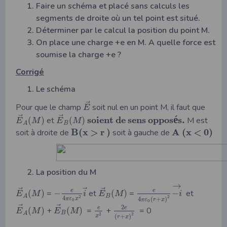
Faire un schéma et placé sans calculs les
segments de droite où un tel point est situé.
Déterminer par le calcul la position du point M.
On place une charge +e en M. A quelle force est
soumise la charge +e ?
Corrigé
Le schéma
⃗
Pour que le champ
soit nul en un point M, il faut que
E
⃗
⃗
é
s
o
i
e
n
t
d
e
s
e
n
s
o
p
p
o
s
s
.
(
)
et
(
)
M est
E
M
E
M
B
A
B
(
x
>
r
)
A
(
x
<
0
)
soit à droite de
soit à gauche de
La position du M
→
⃗
⃗
⃗
e
e
(
)
=
−
et
(
)
=
−
et
E
M
i
E
M
i
B
A
2
2
4
π
ε
x
4
(
+
)
π
ε
r
x
0
0
⃗
⃗
2
e
e
(
)
+
(
)
=
+
= 0
E
M
E
M
B
A
2
2
x
(
+
)
r
x