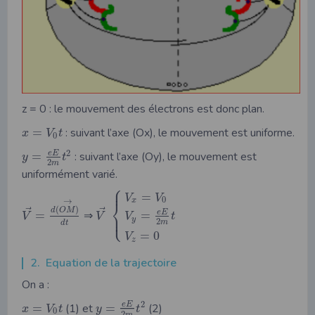
z = 0 : le mouvement des électrons est donc plan.
=
: suivant l’axe (Ox), le mouvement est uniforme.
x
V
t
0
2
e
E
=
: suivant l’axe (Oy), le mouvement est
y
t
2
m
uniformément varié.
⎧
⎪
=
V
V
0
x
→
⎨
(
)
⃗
⃗
d
O
M
e
E
=
⇒
=
⎩
⎪
V
V
V
t
y
2
m
d
t
=
0
V
z
2. Equation de la trajectoire
On a :
2
e
E
=
(1) et
=
(2)
x
V
t
y
t
0
2
m