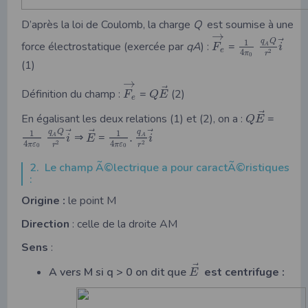
D’après la loi de Coulomb, la charge
Q
est soumise à une
→
⃗
q
Q
1
force électrostatique (exercée par
qA
) :
=
A
F
i
e
4
2
π
r
0
(1)
→
⃗
Définition du champ :
=
(2)
F
Q
E
e
⃗
En égalisant les deux relations (1) et (2), on a :
=
Q
E
⃗
⃗
⃗
q
Q
q
1
1
⇒
=
.
A
A
i
E
i
4
4
2
2
π
ε
π
ε
r
r
0
0
2. Le champ Ã©lectrique a pour caractÃ©ristiques
:
Origine :
le point M
Direction
: celle de la droite AM
Sens
:
⃗
A vers M si q > 0 on dit que
est centrifuge :
E