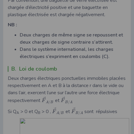
Par convention, une baguette de verre électrisée est
chargée d’électricité positive et une baguette en
plastique électrisée est chargée négativement.
NB :
Deux charges de même signe se repoussent et
deux charges de signe contraire s’attirent.
Dans le système international, les charges
électriques s’expriment en coulombs (C).
B. Loi de coulomb
Deux charges électriques ponctuelles immobiles placées
respectivement en A et B à la distance r dans le vide ou
dans l’air, exercent l’une sur l’autre une force électrique
⃗
⃗
respectivement
et
F
F
/
/
A
B
B
A
⃗
⃗
Si Q
> 0 et Q
> 0 ,
et
sont répulsives
F
F
A
B
/
/
A
B
B
A