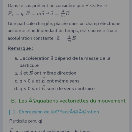
Dans le cas présent on considère que P << Fe ⇒
⃗
⃗
⃗
q
⃗
⃗
=
.
=
⇒
=
F
q
E
m
a
a
E
e
m
Une particule chargée, placée dans un champ électrique
uniforme et indépendant du temps, est soumise à une
⃗
q
⃗
accélération constante :
=
a
E
m
Remarque :
⃗
L’accélération
dépend de la masse de la
a
particule
⃗
⃗
et
ont même direction
a
E
⃗
⃗
q > 0
et
ont même sens
a
E
⃗
⃗
q < 0
et
sont de sens contraire
a
E
B. Les Ã©quations vectorielles du mouvement
1. Expression de lâ€™accÃ©lÃ©ration
Particule p(m, q)
⃗
est uniforme et indépendant du temps
E