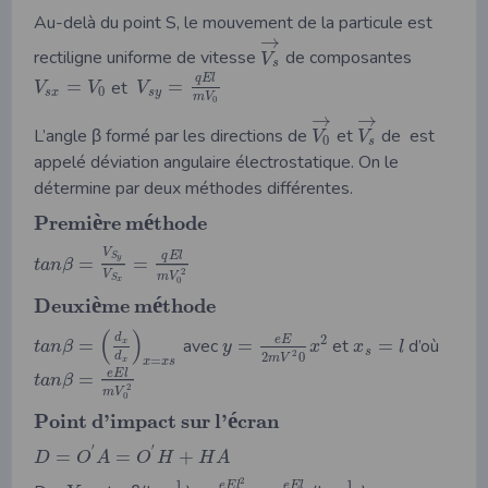
Au-delà du point S, le mouvement de la particule est
→
rectiligne uniforme de vitesse
de composantes
V
s
q
E
l
=
et
=
V
V
V
0
s
x
s
y
m
V
0
→
→
L’angle β formé par les directions de
et
de est
V
V
0
s
appelé déviation angulaire électrostatique. On le
détermine par deux méthodes différentes.
è
é
P
r
e
m
i
r
e
m
t
h
o
d
e
V
q
E
l
S
=
=
y
t
a
n
β
2
V
m
V
S
x
0
è
é
D
e
u
x
i
m
e
m
t
h
o
d
e
(
)
d
2
e
E
=
avec
=
et
=
d’où
x
t
a
n
β
y
x
x
l
s
2
d
2
0
m
V
=
x
x
x
s
e
E
l
=
t
a
n
β
2
m
V
0
é
P
o
i
n
t
d
’
i
m
p
a
c
t
s
u
r
l
’
c
r
a
n
′
′
=
=
+
D
O
A
O
H
H
A
2
1
1
e
E
l
e
E
l