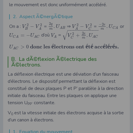
le mouvement est donc uniformément accéléré.
2. Aspect Ã©nergÃ©tique
2
−
2
q
e
2
2
2
2
On a :
−
=
.
⇒
−
=
.
or
V
V
U
V
V
U
A
B
C
A
B
C
A
A
m
−
−
−
−
−
−
−
−
−
−
−
m
√
2
2
e
=
−
d’où
=
+
.
U
U
V
V
U
C
A
A
C
A
A
C
C
m
é
é
é
é
é
é
d
o
n
c
l
e
s
l
e
c
t
r
o
n
s
o
n
t
t
a
c
c
l
r
s
.
>
0
U
A
C
B. La dÃ©flexion Ã©lectrique des
Ã©lectrons.
La déflexion électrique est une déviation d’un faisceau
d’électrons. Le dispositif permettant la déflexion est
constitué de deux plaques P et P’ parallèle à la direction
initiale du faisceau. Entre les plaques on applique une
tension U
constante.
PP’
V
est la vitesse initiale des électrons acquise à la sortie
0
d’un canon à électrons.
1. Equation du mouvement