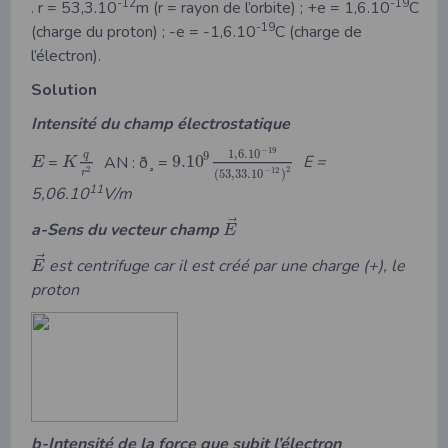
-12
-19
. r = 53,3.10
m (r = rayon de l’orbite) ; +e = 1,6.10
C
-19
(charge du proton) ; -e = -1,6.10
C (charge de
l’électron).
Solution
Intensité du champ électrostatique
−
19
1
,
6.10
q
9
=
AN : ð¸ =
9.10
E =
E
K
2
2
−
12
r
(
53
,
33.10
)
11
5,06.10
V/m
⃗
a-Sens du vecteur champ
E
⃗
est centrifuge car il est créé par une charge (+), le
E
proton
b-Intensité de la force que subit l’électron