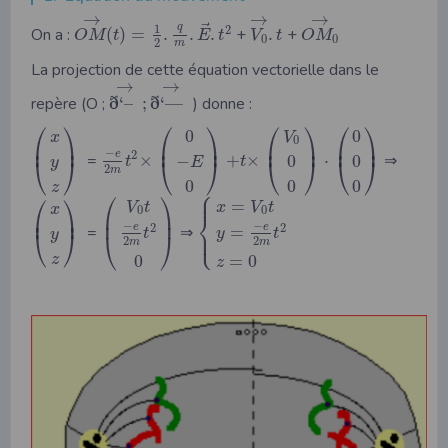
→
→
→
⃗
q
1
2
On a :
(
)
=
.
.
.
+
.
+
O
M
t
E
t
V
t
O
M
0
0
2
m
La projection de cette équation vectorielle dans le
→
→
ð
ð
repère (O ;
‘
–
;
‘
—
) donne :
⎛
⎞
⎛
⎞
⎛
⎞
⎛
⎞
0
0
x
V
0
⎜
⎟
⎜
⎟
⎜
⎟
⎜
⎟
−
2
e
=
×
+
×
⋅
⇒
−
0
0
t
⎝
⎠
t
⎝
⎠
⎝
⎠
⎝
⎠
y
E
2
m
0
0
0
z
⎧
⎛
⎞
⎪
⎛
⎞
=
V
t
x
V
t
x
0
0
⎨
⎜
⎟
⎜
⎟
−
−
2
2
e
e
=
=
⇒
⎩
⎪
t
y
t
⎝
⎠
y
⎝
⎠
2
2
m
m
0
=
0
z
z