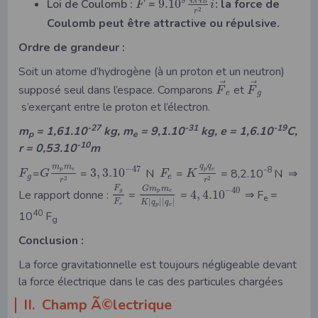
⃗
⃗
9
Loi de Coulomb :
=
9.10
: la force de
A
B
F
i
2
r
Coulomb peut être attractive ou répulsive.
Ordre de grandeur :
Soit un atome d’hydrogène (à un proton et un neutron)
⃗
⃗
supposé seul dans l’espace. Comparons
et
F
F
e
g
s’exerçant entre le proton et l’électron.
-27
-31
-19
m
= 1,61.10
kg, m
= 9,1.10
kg, e = 1,6.10
C,
p
e
-10
r = 0,53.10
m
q
q
m
m
−
47
-8
=
=
3
,
3.10
N
=
= 8,2.10
N ⇒
p
e
p
e
F
G
F
K
g
e
2
2
r
r
F
G
m
m
−
40
Le rapport donne :
=
=
4
,
4.10
⇒ F
=
g
p
e
e
|
|
|
|
F
K
q
q
e
p
e
40
10
F
g
Conclusion :
La force gravitationnelle est toujours négligeable devant
la force électrique dans le cas des particules chargées
II. Champ Ã©lectrique