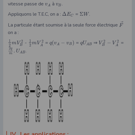
vitesse passe de
à
.
v
v
B
A
Appliquons le T.E.C, on a :
Δ
=
Σ
.
E
W
C
⃗
La particule étant soumise à la seule force électrique
F
on a :
1
1
2
2
2
2
-
=
(
−
)
=
⇒
−
=
m
V
m
V
q
v
v
q
U
V
V
B
A
A
B
2
2
B
B
A
A
2
q
.
.
U
A
B
m
IV. Les applications :