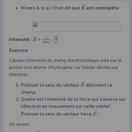
⃗
M vers A si q < 0 on dit que
est centripète :
E
|
|
q
1
Intensité
:
=
.
E
4
2
π
ε
r
0
Exercice
Calculer l’intensité du champ électrostatique créé par le
proton d’un atome d’hydrogène sur l’orbite décrite par
l’électron.
⃗
Préciser le sens du vecteur
décrivant ce
E
champ.
Quelle est l’intensité de la force qui s’exerce sur
l’électron en mouvement sur cette orbite?
⃗
Préciser le sens du vecteur force
.
F
On donne :