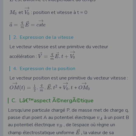
→
et
: position et vitesse à t = 0
M
V
0
0
→
⃗
q
⃗
=
=
a
E
c
s
t
e
m
2. Expression de la vitesse
Le vecteur vitesse est une primitive du vecteur
→
⃗
⃗
q
accélération :
=
.
+
V
E
t
V
0
m
4. Expression de la position
Le vecteur position est une primitive du vecteur vitesse :
→
→
→
⃗
q
1
2
(
)
=
.
.
.
+
.
+
O
M
t
E
t
V
t
O
M
0
0
2
m
C. Lâ€™aspect Ã©nergÃ©tique
Lorsqu’une particule chargé P, de masse met de charge q,
passe d’un point A au potentiel électrique
à un point B
v
A
au potentiel électrique
, de l’espace où règne un
v
B
⃗
champ électrostatique uniforme
,
la valeur de sa
E