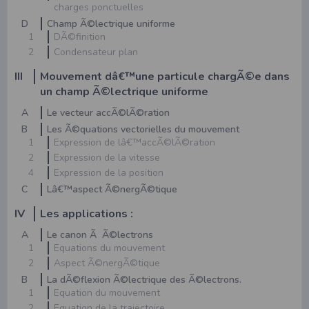
charges ponctuelles
D
Champ Ã©lectrique uniforme
1
DÃ©finition
2
Condensateur plan
III
Mouvement dâ€™une particule chargÃ©e dans
un champ Ã©lectrique uniforme
A
Le vecteur accÃ©lÃ©ration
B
Les Ã©quations vectorielles du mouvement
1
Expression de lâ€™accÃ©lÃ©ration
2
Expression de la vitesse
4
Expression de la position
C
Lâ€™aspect Ã©nergÃ©tique
IV
Les applications :
A
Le canon Ã Ã©lectrons
1
Equations du mouvement
2
Aspect Ã©nergÃ©tique
B
La dÃ©flexion Ã©lectrique des Ã©lectrons.
1
Equation du mouvement
2
Equation de la trajectoire