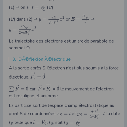
x
(1) ⇒ on a :
=
(1')
t
V
0
U
′
2
e
E
(1') dans (2) ⇒
=
or
=
⇒
p
p
y
x
E
2
d
2
m
V
0
e
U
′
2
=
p
p
y
x
2
2
m
d
V
0
La trajectoire des électrons est un arc de parabole de
sommet O.
3. DÃ©flexion Ã©lectrique
A la sortie après S, l’électron n’est plus soumis à la force
→
⃗
électrique.
=
0
F
e
→
⃗
⃗
⃗
⃗
=
0
car
«
=
0
le mouvement de l’électron
∑
F
P
F
e
est rectiligne et uniforme.
La particule sort de l’espace champ électrostatique au
2
q
E
l
point S de coordonnées
=
et
=
à la date
x
l
y
S
S
2
2
m
V
0
l
telle que
=
.
, soit
=
t
l
V
t
t
0
S
S
S
V
0