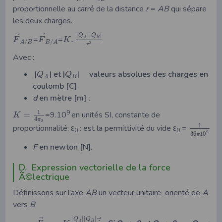
proportionnelle au carré de la distance
r
=
AB
qui sépare
les deux charges.
|
|
|
|
⃗
⃗
Q
Q
=
=
.
A
B
F
F
K
/
/
A
B
B
A
2
r
Avec :
|
| et |
| valeurs absolues des charges en
Q
Q
B
A
coulomb [C]
d
en mètre [m] ;
1
9
=
=9.10
en unités SI, constante de
K
4
π
0
1
proportionnalité; ε
: est la permittivité du vide ε
=
0
0
9
36
10
π
F
en newton [N].
D. Expression vectorielle de la force
Ã©lectrique
Définissons sur l’axe
AB
un vecteur unitaire
orienté de
A
vers
B
|
|
|
|
⃗
⃗
Q
Q
A
B