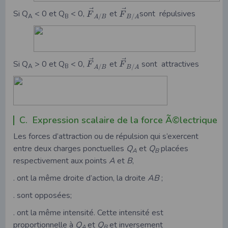
⃗
⃗
Si Q
< 0 et Q
< 0,
et
sont répulsives
F
F
A
B
/
/
A
B
B
A
⃗
⃗
Si Q
> 0 et Q
< 0,
et
sont attractives
F
F
A
B
/
/
A
B
B
A
C. Expression scalaire de la force Ã©lectrique
Les forces d’attraction ou de répulsion qui s’exercent
entre deux charges ponctuelles
Q
et
Q
placées
A
B
respectivement aux points
A
et
B
,
. ont la même droite d’action, la droite
AB
;
. sont opposées;
. ont la même intensité. Cette intensité est
proportionnelle à
Q
et
Q
et inversement
A
B