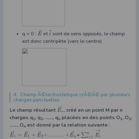
⃗
⃗
q < 0 :
et
sont de sens opposés, le champ
E
i
est donc centripète (vers le centre)
4. Champ Ã©lectrostatique crÃ©Ã© par plusieurs
charges ponctuelles
⃗
Le champ résultant
, créé en un point M par n
E
r
charges q
, q
, ……, q
placées en des points O
, O
,
1
2
n
1
2
……, O
est donné par la relation suivante :
n
→
⃗
⃗
⃗
⃗
n
=
+
+
.
.
.
.
.
.
.
+
=
∑
E
E
E
E
E
1
2
r
n
i
=
1
i