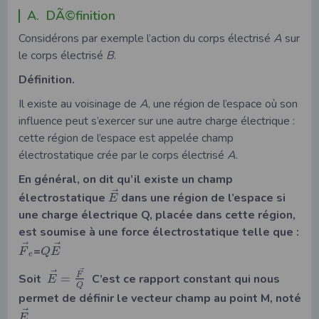
A. DÃ©finition
Considérons par exemple l’action du corps électrisé
A
sur
le corps électrisé
B
.
Définition.
Il existe au voisinage de
A
, une région de l’espace où son
influence peut s’exercer sur une autre charge électrique :
cette région de l’espace est appelée champ
électrostatique crée par le corps électrisé
A
.
En général, on dit qu’il existe un champ
⃗
électrostatique
dans une région de l’espace si
E
une charge électrique Q, placée dans cette région,
est soumise à une force électrostatique telle que :
⃗
⃗
=
F
Q
E
e
⃗
⃗
F
Soit
=
C’est ce rapport constant qui nous
E
Q
permet de définir le vecteur champ au point M, noté
⃗
E