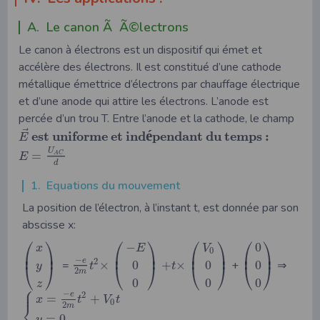
A. Le canon Ã Ã©lectrons
Le canon à électrons est un dispositif qui émet et
accélère des électrons. Il est constitué d’une cathode
métallique émettrice d’électrons par chauffage électrique
et d’une anode qui attire les électrons. L’anode est
percée d’un trou T. Entre l’anode et la cathode, le champ
⃗
é
e
s
t
u
n
i
f
o
r
m
e
e
t
i
n
d
p
e
n
d
a
n
t
d
u
t
e
m
p
s
:
E
U
=
A
C
E
d
1. Equations du mouvement
La position de l’électron, à l’instant t, est donnée par son
abscisse x:
⎛
⎞
⎛
⎞
⎛
⎞
⎛
⎞
−
0
x
E
V
0
⎜
⎟
⎜
⎟
⎜
⎟
⎜
⎟
−
2
e
=
×
+
×
+
⇒
0
0
0
t
⎝
⎠
t
⎝
⎠
⎝
⎠
⎝
⎠
y
2
m
0
0
0
z
⎧
⎪
−
2
e
=
+
x
t
V
t
0
⎨
2
m
=
0
y