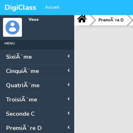
DigiClass
Accueil
Vous
PremiÃ¨re D
MENU
SixiÃ¨me
CinquiÃ¨me
QuatriÃ¨me
TroisiÃ¨me
Seconde C
PremiÃ¨re D