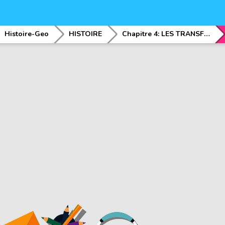
Histoire-Geo
HISTOIRE
Chapitre 4: LES TRANSFORMATIONS EN EUROPE AU XIX Ã¨me SIECLE : Les Transformations Ã©conomiques et leurs consÃ©quences