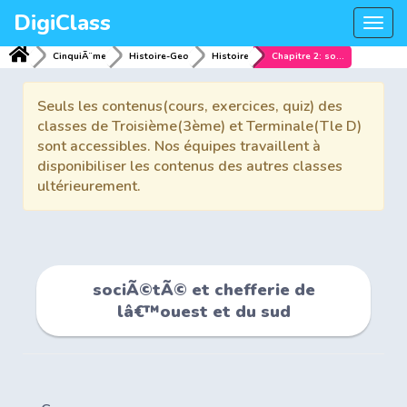
DigiClass
Togg
navi
CinquiÃ¨me
Histoire-Geo
Histoire
Chapitre 2: sociÃ©tÃ© et chefferie de lâ€™ouest et du sud
Seuls les contenus(cours, exercices, quiz) des
classes de Troisième(3ème) et Terminale(Tle D)
sont accessibles. Nos équipes travaillent à
disponibiliser les contenus des autres classes
ultérieurement.
sociÃ©tÃ© et chefferie de
lâ€™ouest et du sud