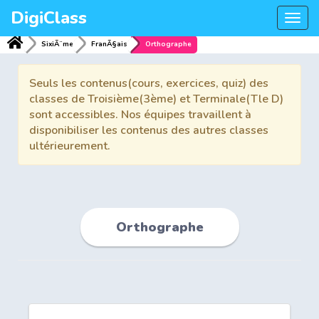
DigiClass
Togg
navi
SixiÃ¨me
FranÃ§ais
Orthographe
Seuls les contenus(cours, exercices, quiz) des
classes de Troisième(3ème) et Terminale(Tle D)
sont accessibles. Nos équipes travaillent à
disponibiliser les contenus des autres classes
ultérieurement.
Orthographe