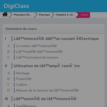
DigiClass
Physique-Chimie
Physique
Chapitre 1: Lâ€™INTENSITE Dâ€™UN COURANT ELECTRIQUE
Cours
Sommaire du cours
I
Lâ€™intensitÃ© dâ€™un courant Ã©lectrique
A
La notion dâ€™intensitÃ©
B
Lâ€™unitÃ© dâ€™intensitÃ©
C
Lâ€™instrument de mesure
II
Utilisation de lâ€™ampÃ¨remÃ¨tre
A
Montage
B
PolaritÃ©
C
Calibre
D
Mesure de la tension de lâ€™intensitÃ©
III
Lâ€™unicitÃ© de lâ€™intensitÃ©
A
ExpÃ©rience