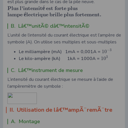
est plus grande dans le cas de la pile neuve.
é
P
l
u
s
l
’
i
n
t
e
n
s
i
t
e
s
t
f
o
r
t
e
p
l
u
s
é
l
a
m
p
e
l
e
c
t
r
i
q
u
e
b
r
i
l
l
e
p
l
u
s
f
o
r
t
e
m
e
n
t
.
B. Lâ€™unitÃ© dâ€™intensitÃ©
L’unité de l’intensité du courant électrique est l’ampère de
symbole (A). On utilise ses multiples et sous-multiples
−
3
Le milliampère (mA) 1mA = 0,001A =
10
3
Le kilo-ampère (kA) 1kA = 1000A =
10
C. Lâ€™instrument de mesure
L’intensité du courant électrique se mesure à l’aide de
l’ampèremètre de symbole :
II. Utilisation de lâ€™ampÃ¨remÃ¨tre
A. Montage