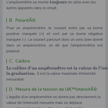
t
o
u
j
o
u
r
s
L’ampèremètre se monte
en série avec les
autres appareils dans le circuit.
B. PolaritÃ©
Pour un ampèremètre, le courant entre par sa borne
positive marquée (+) et sort par sa borne négative
marquée (-). Le courant parcourt donc un sens bien donné
dans un ampèremètre, on dit que l’ampèremètre est
polarisé.
C. Calibre
è
è
L
e
c
a
l
i
b
r
e
d
’
u
n
a
m
p
r
e
m
t
r
e
e
s
t
l
a
v
a
l
e
u
r
d
e
l
’
i
n
t
l
a
g
r
a
d
u
a
t
i
o
n
.
. Il est la valeur maximale d’intensité
mesurable.
D. Mesure de la tension de lâ€™intensitÃ©
L’aiguille d’un ampèremètre ne donne pas directement la
valeur de l’intensité mesurée mais se déplace