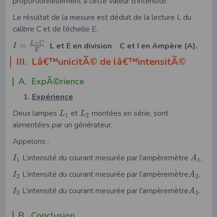
proportionnellement à cette valeur d’intensité.
Le résultat de la mesure est déduit de la lecture L du
calibre C et de l’échelle E.
×
L
C
=
L et E en division
C et I en Ampère (A).
I
E
III. Lâ€™unicitÃ© de lâ€™intensitÃ©
A. ExpÃ©rience
Expérience
Deux lampes
et
montées en série, sont
L
L
1
2
alimentées par un générateur.
Appelons :
L’intensité du courant mesurée par l’ampèremètre
,
I
A
1
1
L’intensité du courant mesurée par l’ampèremètre
,
I
A
2
2
L’intensité du courant mesurée par l’ampèremètre
.
I
A
3
3
B. Conclusion