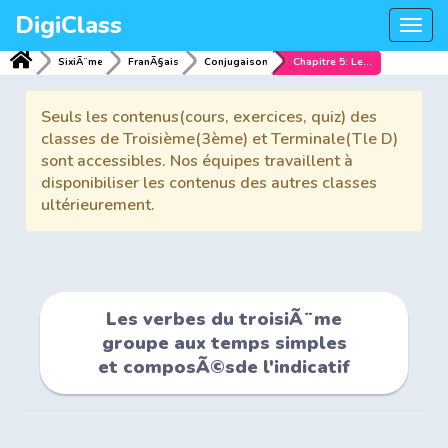
DigiClass
Togg
navi
SixiÃ¨me
FranÃ§ais
Conjugaison
Chapitre 5: Les verbes du troisiÃ¨me groupe aux temps simples et composÃ©sde l'indicatif
Seuls les contenus(cours, exercices, quiz) des
classes de Troisième(3ème) et Terminale(Tle D)
sont accessibles. Nos équipes travaillent à
disponibiliser les contenus des autres classes
ultérieurement.
Les verbes du troisiÃ¨me
groupe aux temps simples
et composÃ©sde l'indicatif