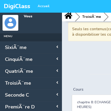
DigiClass
Accueil
Vous
TroisiÃ¨me
Seuls les contenus(co
à disponibiliser les 
MENU
SixiÃ¨me
CinquiÃ¨me
QuatriÃ¨me
TroisiÃ¨me
Cours
Seconde C
chapitre 8: ECHAN
PremiÃ¨re D
HEURES)