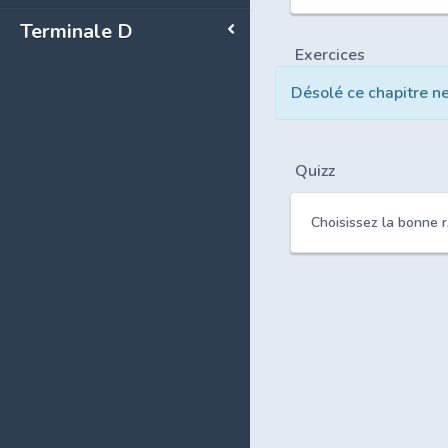
Terminale D
Exercices
Désolé ce chapitre n
Quizz
Choisissez la bonne