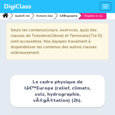
DigiClass
Togg
navi
QuatriÃ¨me
Histoire-Geo
GÃ©ographie
Chapitre 1: Le cadre physique de lâ€™Europe (relief, climats, sols, hydrographie, vÃ©gÃ©tation) (2h).
Seuls les contenus(cours, exercices, quiz) des
classes de Troisième(3ème) et Terminale(Tle D)
sont accessibles. Nos équipes travaillent à
disponibiliser les contenus des autres classes
ultérieurement.
Le cadre physique de
lâ€™Europe (relief, climats,
sols, hydrographie,
vÃ©gÃ©tation) (2h).