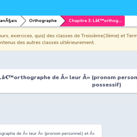
ranÃ§ais
Orthographe
Chapitre 3: Lâ€™orthographe de Â« leur Â» (pronom personnel) et Â« leurs Â» (adjectif possessif)
urs, exercices, quiz) des classes de Troisième(3ème) et Term
contenus des autres classes ultérieurement.
Lâ€™orthographe de Â« leur Â» (pronom personne
possessif)
ographe de Â« leur Â» (pronom personnel) et Â«