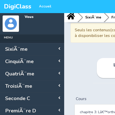
DigiClass
Accueil
Vous
SixiÃ¨me
F
Seuls les contenus(co
à disponibiliser les 
MENU
SixiÃ¨me
CinquiÃ¨me
QuatriÃ¨me
TroisiÃ¨me
Seconde C
Cours
PremiÃ¨re D
chapitre 3: Lâ€™orth