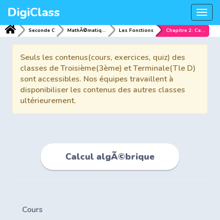
DigiClass
Togg
navi
Seconde C
MathÃ©matiques
Les Fonctions
Chapitre 2: Calcul algÃ©brique
Seuls les contenus(cours, exercices, quiz) des
classes de Troisième(3ème) et Terminale(Tle D)
sont accessibles. Nos équipes travaillent à
disponibiliser les contenus des autres classes
ultérieurement.
Calcul algÃ©brique
Cours