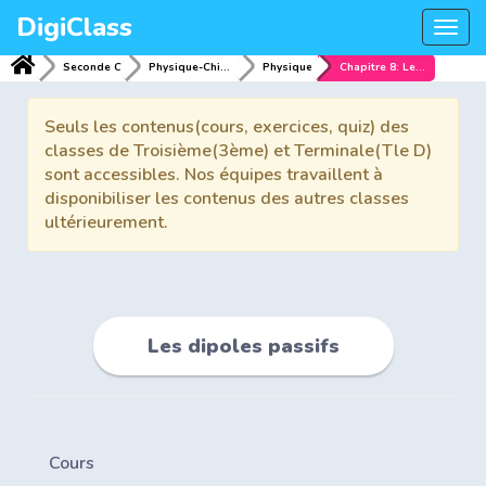
DigiClass
Togg
navi
Seconde C
Physique-Chimie
Physique
Chapitre 8: Les dipoles passifs
Seuls les contenus(cours, exercices, quiz) des
classes de Troisième(3ème) et Terminale(Tle D)
sont accessibles. Nos équipes travaillent à
disponibiliser les contenus des autres classes
ultérieurement.
Les dipoles passifs
Cours