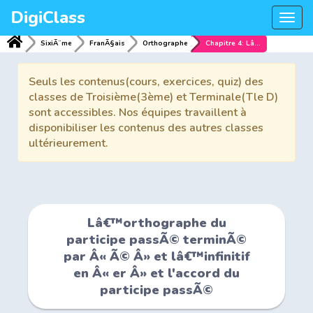
DigiClass
Togg
navi
SixiÃ¨me
FranÃ§ais
Orthographe
Chapitre 4: Lâ€™orthographe du participe passÃ© terminÃ© par Â« Ã© Â» et lâ€™infinitif en Â« er Â» et l'accord du participe passÃ©
Seuls les contenus(cours, exercices, quiz) des
classes de Troisième(3ème) et Terminale(Tle D)
sont accessibles. Nos équipes travaillent à
disponibiliser les contenus des autres classes
ultérieurement.
Lâ€™orthographe du
participe passÃ© terminÃ©
par Â« Ã© Â» et lâ€™infinitif
en Â« er Â» et l'accord du
participe passÃ©