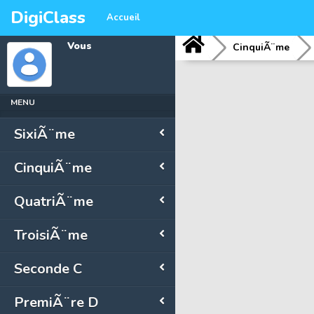
DigiClass
Accueil
Vous
CinquiÃ¨me
MENU
SixiÃ¨me
CinquiÃ¨me
QuatriÃ¨me
TroisiÃ¨me
Seconde C
PremiÃ¨re D