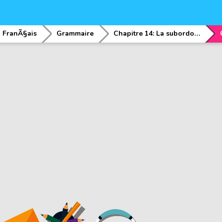
FranÃ§ais
Grammaire
Chapitre 14: La subordonnÃ©e complÃ©tive