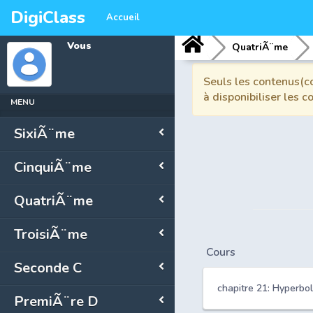
DigiClass
Accueil
Vous
QuatriÃ¨me
Seuls les contenus(co
à disponibiliser les 
MENU
SixiÃ¨me
CinquiÃ¨me
QuatriÃ¨me
TroisiÃ¨me
Cours
Seconde C
chapitre 21: Hyperbo
PremiÃ¨re D