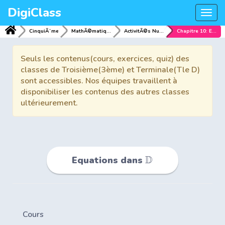
DigiClass
Togg
navi
CinquiÃ¨me
MathÃ©matiques
ActivitÃ©s NumÃ©riques
Chapitre 10: Equations dans
Seuls les contenus(cours, exercices, quiz) des
classes de Troisième(3ème) et Terminale(Tle D)
sont accessibles. Nos équipes travaillent à
disponibiliser les contenus des autres classes
ultérieurement.
D
Equations dans
Cours