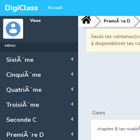
DigiClass
Accueil
Vous
PremiÃ¨re D
Seuls les contenus(co
à disponibiliser les 
MENU
SixiÃ¨me
CinquiÃ¨me
QuatriÃ¨me
TroisiÃ¨me
Cours
Seconde C
chapitre 8: les riva
PremiÃ¨re D