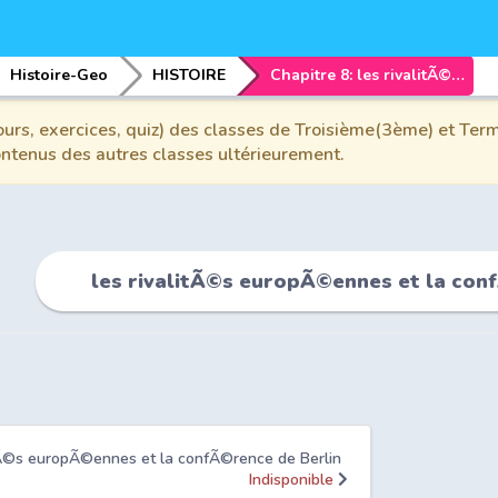
Histoire-Geo
HISTOIRE
Chapitre 8: les rivalitÃ©s europÃ©ennes et la confÃ©rence de Berlin
urs, exercices, quiz) des classes de Troisième(3ème) et Term
contenus des autres classes ultérieurement.
les rivalitÃ©s europÃ©ennes et la con
litÃ©s europÃ©ennes et la confÃ©rence de Berlin
Indisponible