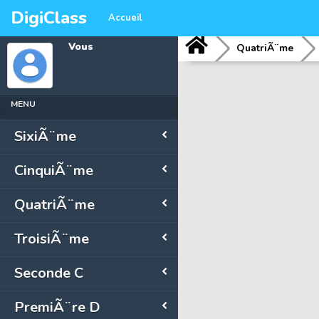
DigiClass
Accueil
Vous
QuatriÃ¨me
MENU
SixiÃ¨me
CinquiÃ¨me
QuatriÃ¨me
TroisiÃ¨me
Seconde C
PremiÃ¨re D