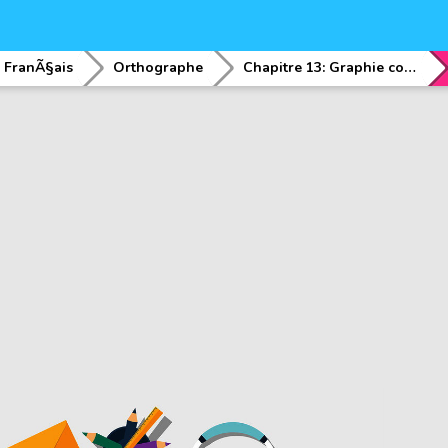
FranÃ§ais
Orthographe
Chapitre 13: Graphie correct des verbe conjuguÃ©s Ã l'indicatif (prÃ©sent, imparfait, passÃ© simple) Ã l'impÃ©ratif, au subjonctif et au conditionnel (passÃ© premier et deuxiÃ¨me frome)