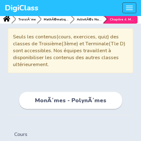
DigiClass
Togg
navi
TroisiÃ¨me
MathÃ©matiques
ActivitÃ©s NumÃ©riques
Chapitre 4: MonÃ´mes - PolynÃ´mes
Seuls les contenus(cours, exercices, quiz) des
classes de Troisième(3ème) et Terminale(Tle D)
sont accessibles. Nos équipes travaillent à
disponibiliser les contenus des autres classes
ultérieurement.
MonÃ´mes - PolynÃ´mes
Cours