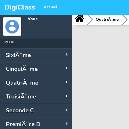
DigiClass
Accueil
Vous
QuatriÃ¨me
MENU
SixiÃ¨me
CinquiÃ¨me
QuatriÃ¨me
TroisiÃ¨me
Seconde C
PremiÃ¨re D