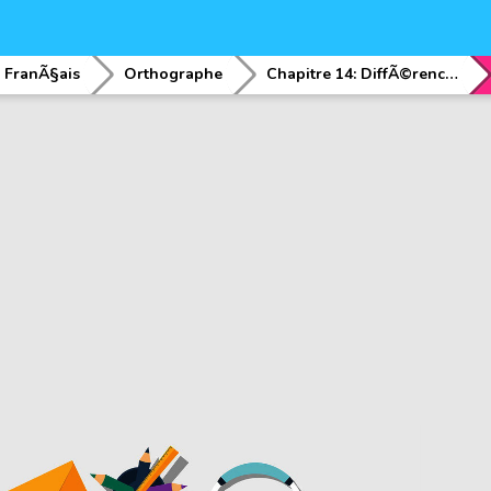
FranÃ§ais
Orthographe
Chapitre 14: DiffÃ©rencier certains verbes homophobes Ã l'indicatif et au subjonctif prÃ©sent