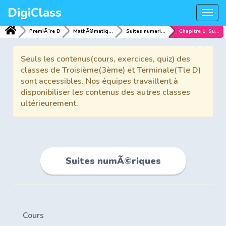
DigiClass
Togg
navi
PremiÃ¨re D
MathÃ©matiques
Suites numeriques
Chapitre 1: Suites numÃ©riques
Seuls les contenus(cours, exercices, quiz) des
classes de Troisième(3ème) et Terminale(Tle D)
sont accessibles. Nos équipes travaillent à
disponibiliser les contenus des autres classes
ultérieurement.
Suites numÃ©riques
Cours