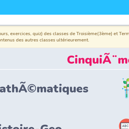
urs, exercices, quiz) des classes de Troisième(3ème) et Term
contenus des autres classes ultérieurement.
CinquiÃ¨m
athÃ©matiques