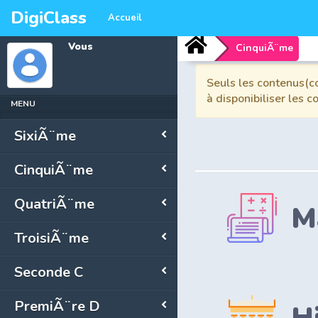
DigiClass
Accueil
Vous
CinquiÃ¨me
Seuls les contenus(co
à disponibiliser les 
MENU
SixiÃ¨me
CinquiÃ¨me
QuatriÃ¨me
M
TroisiÃ¨me
Seconde C
PremiÃ¨re D