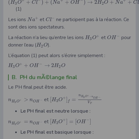
+
−
+
−
+
(
+
)
+
(
+
)
→
2
+
+
H
O
C
l
N
a
O
H
H
O
N
a
C
3
2
(1)
+
−
Les ions
et
ne participent pas à la réaction. Ce
N
a
C
l
sont des ions spectateurs.
+
−
La réaction n’a lieu qu’entre les ions
et
pour
H
O
O
H
3
donner l’eau (
).
H
O
2
L’équation (1) peut alors s’écrire simplement :
+
−
+
→
2
H
O
O
H
H
O
3
2
B. PH du mÃ©lange final
Le PH final peut être acide.
n
+
−
H
O
n
−
3
+
>
et
[
]
=
O
H
n
n
H
O
+
−
3
f
O
H
H
O
V
3
T
Le PH final est neutre lorsque :
+
−
=
et
[
]
=
[
]
n
n
H
O
O
H
+
−
3
O
H
H
O
3
Le PH final est basique lorsque :