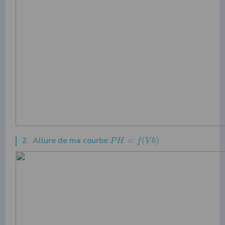
2. Allure de ma courbe
=
(
)
P
H
f
V
b