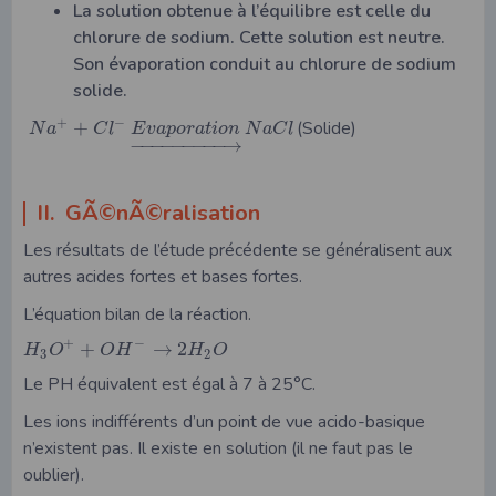
La solution obtenue à l’équilibre est celle du
chlorure de sodium. Cette solution est neutre.
Son évaporation conduit au chlorure de sodium
solide.
+
−
+
(Solide)
N
a
C
l
E
v
a
p
o
r
a
t
i
o
n
N
a
C
l
−
−
−
−
−
−
−
−
−
→
II. GÃ©nÃ©ralisation
Les résultats de l’étude précédente se généralisent aux
autres acides fortes et bases fortes.
L’équation bilan de la réaction.
+
−
+
→
2
H
O
O
H
H
O
3
2
Le PH équivalent est égal à 7 à 25°C.
Les ions indifférents d’un point de vue acido-basique
n’existent pas. Il existe en solution (il ne faut pas le
oublier).