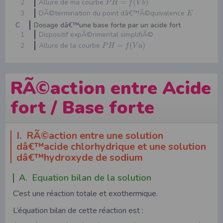
2
Allure de ma courbe
=
(
)
P
H
f
V
b
3
DÃ©termination du point dâ€™Ã©quivalence
E
C
Dosage dâ€™une base forte par un acide fort
1
Dispositif expÃ©rimental simplifiÃ©
2
Allure de la courbe
=
(
)
P
H
f
V
a
RÃ©action entre Acide
fort / Base forte
I. RÃ©action entre une solution
dâ€™acide chlorhydrique et une solution
dâ€™hydroxyde de sodium
A. Equation bilan de la solution
C’est une réaction totale et exothermique.
L’équation bilan de cette réaction est :