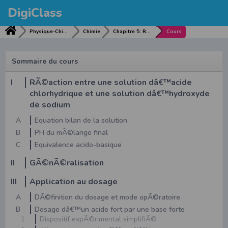
DigiClass
Physique-Chimie
Chimie
Chapitre 5: RÃ©action entre Acide fort / Base forte
Cours
Sommaire du cours
I
RÃ©action entre une solution dâ€™acide
chlorhydrique et une solution dâ€™hydroxyde
de sodium
A
Equation bilan de la solution
B
PH du mÃ©lange final
C
Equivalence acido-basique
II
GÃ©nÃ©ralisation
III
Application au dosage
A
DÃ©finition du dosage et mode opÃ©ratoire
B
Dosage dâ€™un acide fort par une base forte
1
Dispositif expÃ©rimental simplifiÃ©