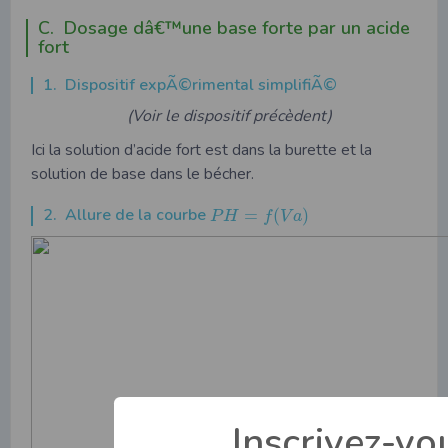
C. Dosage dâ€™une base forte par un acide
fort
1. Dispositif expÃ©rimental simplifiÃ©
(Voir le dispositif précèdent)
Ici la solution d’acide fort est dans la burette et la
solution de base dans le bécher.
2. Allure de la courbe
=
(
)
P
H
f
V
a
Inscrivez-vo