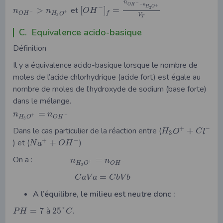
n
−
−
O
H
n
+
−
H
O
>
et
[
]
=
3
n
n
O
H
+
−
f
O
H
H
O
V
3
T
C. Equivalence acido-basique
Définition
Il y a équivalence acido-basique lorsque le nombre de
moles de l’acide chlorhydrique (acide fort) est égale au
nombre de moles de l’hydroxyde de sodium (base forte)
dans le mélange.
=
n
n
+
−
O
H
H
O
3
+
−
Dans le cas particulier de la réaction entre (
+
H
O
C
l
3
+
−
) et (
+
)
N
a
O
H
On a :
=
n
n
+
−
O
H
H
O
3
=
C
a
V
a
C
b
V
b
A l’équilibre, le milieu est neutre donc :
=
7
à
25
°
.
P
H
C