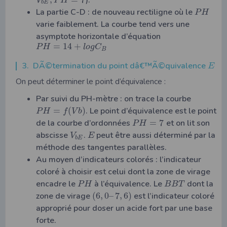
V
P
H
b
E
La partie C-D : de nouveau rectiligne où le
P
H
varie faiblement. La courbe tend vers une
asymptote horizontale d’équation
=
14
+
P
H
l
o
g
C
B
3. DÃ©termination du point dâ€™Ã©quivalence
E
On peut déterminer le point d’équivalence :
Par suivi du PH-mètre : on trace la courbe
=
(
)
. Le point d’équivalence est le point
P
H
f
V
b
de la courbe d’ordonnées
=
7
et on lit son
P
H
abscisse
.
peut être aussi déterminé par la
V
E
b
E
méthode des tangentes parallèles.
Au moyen d’indicateurs colorés : l’indicateur
coloré à choisir est celui dont la zone de virage
encadre le
à l’équivalence. Le
dont la
P
H
B
B
T
zone de virage
(
6
,
0
–
7
,
6
)
est l’indicateur coloré
approprié pour doser un acide fort par une base
forte.