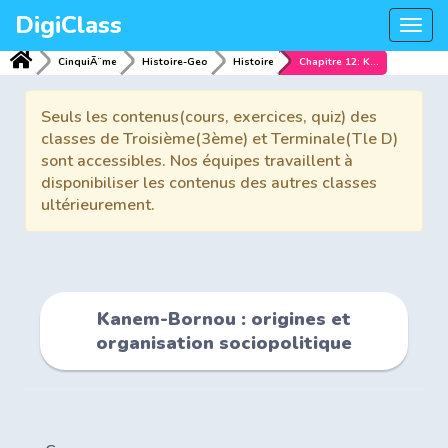
DigiClass
Togg
navi
CinquiÃ¨me
Histoire-Geo
Histoire
Chapitre 12: Kanem-Bornou : origines et organisation sociopolitique
Seuls les contenus(cours, exercices, quiz) des
classes de Troisième(3ème) et Terminale(Tle D)
sont accessibles. Nos équipes travaillent à
disponibiliser les contenus des autres classes
ultérieurement.
Kanem-Bornou : origines et
organisation sociopolitique