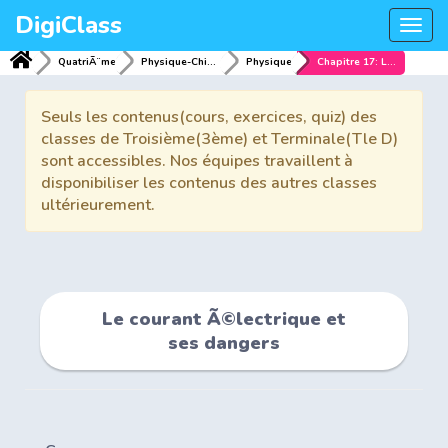
DigiClass
Togg
navi
QuatriÃ¨me
Physique-Chimie
Physique
Chapitre 17: Le courant Ã©lectrique et ses dangers
Seuls les contenus(cours, exercices, quiz) des
classes de Troisième(3ème) et Terminale(Tle D)
sont accessibles. Nos équipes travaillent à
disponibiliser les contenus des autres classes
ultérieurement.
Le courant Ã©lectrique et
ses dangers