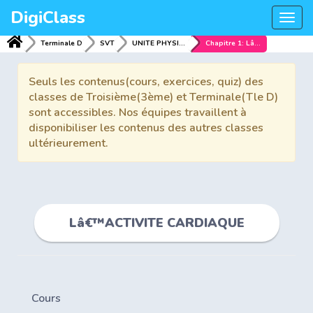
DigiClass
Togg
navi
Terminale D
SVT
UNITE PHYSIOLOGIQUE DE Lâ€™ORGANISME
Chapitre 1: Lâ€™ACTIVITE CARDIAQUE
Seuls les contenus(cours, exercices, quiz) des
classes de Troisième(3ème) et Terminale(Tle D)
sont accessibles. Nos équipes travaillent à
disponibiliser les contenus des autres classes
ultérieurement.
Lâ€™ACTIVITE CARDIAQUE
Cours