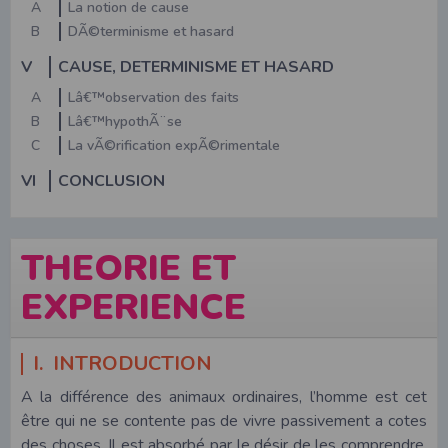
A
La notion de cause
B
DÃ©terminisme et hasard
V
CAUSE, DETERMINISME ET HASARD
A
Lâ€™observation des faits
B
Lâ€™hypothÃ¨se
C
La vÃ©rification expÃ©rimentale
VI
CONCLUSION
THEORIE ET
EXPERIENCE
I. INTRODUCTION
A la différence des animaux ordinaires, l’homme est cet
être qui ne se contente pas de vivre passivement a cotes
des choses. Il est absorbé par le désir de les comprendre,