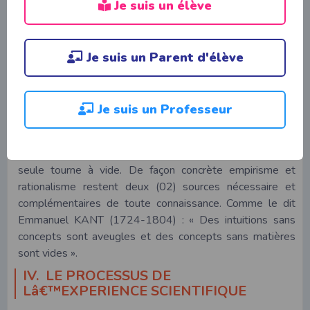
Je suis un élève
DESCARTES (1596-1650) à travers son morceau de
crie démontre que nos sens nous trompent : « Toutes les
choses qui tombaient sous le gout, ou l’odorat ou la vue,
ou l’attouchement, ou l’ouïe, se trouvent changées, et
Je suis un Parent d'élève
cependant la même crie demeure. » in
é
é
M
d
i
a
t
i
o
n
s
m
t
a
p
h
y
s
i
q
u
e
s
.
Je suis un Professeur
C. Vers une conciliation
En fait, l’empirisme et e rationalisme sont chacun illusoire.
En effet, l’expérience seule est sans nécessite et la raison
seule tourne à vide. De façon concrète empirisme et
rationalisme restent deux (02) sources nécessaire et
complémentaires de toute connaissance. Comme le dit
Emmanuel KANT (1724-1804) : « Des intuitions sans
concepts sont aveugles et des concepts sans matières
sont vides ».
IV. LE PROCESSUS DE
Lâ€™EXPERIENCE SCIENTIFIQUE