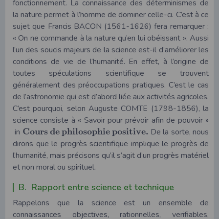
fonctionnement. La connaissance des déterminismes de
la nature permet à l’homme de dominer celle-ci. C’est à ce
sujet que Francis BACON (1561-1626) fera remarquer :
« On ne commande à la nature qu’en lui obéissant ». Aussi
l’un des soucis majeurs de la science est-il d’améliorer les
conditions de vie de l’humanité. En effet, à l’origine de
toutes spéculations scientifique se trouvent
généralement des préoccupations pratiques. C’est le cas
de l’astronomie qui est d’abord liée aux activités agricoles.
C’est pourquoi, selon Auguste COMTE (1798-1856), la
science consiste à « Savoir pour prévoir afin de pouvoir »
C
o
u
r
s
d
e
p
h
i
l
o
s
o
p
h
i
e
p
o
s
i
t
i
v
e
.
in
De la sorte, nous
dirons que le progrès scientifique implique le progrès de
l’humanité, mais précisons qu’il s’agit d’un progrès matériel
et non moral ou spirituel.
B. Rapport entre science et technique
Rappelons que la science est un ensemble de
connaissances objectives, rationnelles, verifiables,