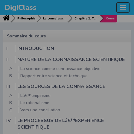
DigiClass
Togg
navi
Philosophie
La connaissance et la raison
Chapitre 2: THEORIE ET EXPERIENCE
Cours
Sommaire du cours
I
INTRODUCTION
II
NATURE DE LA CONNAISSANCE SCIENTIFIQUE
A
La science comme connaissance objective
B
Rapport entre science et technique
III
LES SOURCES DE LA CONNAISSANCE
A
Lâ€™empirisme
B
Le rationalisme
C
Vers une conciliation
IV
LE PROCESSUS DE Lâ€™EXPERIENCE
SCIENTIFIQUE