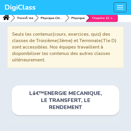
DigiClass
Togg
navi
TroisiÃ¨me
Physique-Chimie
Physique
Chapitre 12: Lâ€™ENERGIE MECANIQUE, LE TRANSFERT, LE RENDEMENT
Seuls les contenus(cours, exercices, quiz) des
classes de Troisième(3ème) et Terminale(Tle D)
sont accessibles. Nos équipes travaillent à
disponibiliser les contenus des autres classes
ultérieurement.
Lâ€™ENERGIE MECANIQUE,
LE TRANSFERT, LE
RENDEMENT