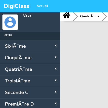
DigiClass
Accueil
Vous
QuatriÃ¨me
MENU
SixiÃ¨me
CinquiÃ¨me
QuatriÃ¨me
TroisiÃ¨me
Seconde C
PremiÃ¨re D