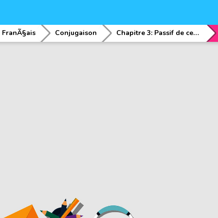
FranÃ§ais
Conjugaison
Chapitre 3: Passif de certains verbes usuels