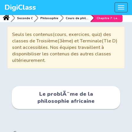
DigiClass
Togg
navi
Seconde C
Philosophie
Cours de philosophie 2nd
Chapitre 7: Le problÃ¨me de la philosophie africaine
Seuls les contenus(cours, exercices, quiz) des
classes de Troisième(3ème) et Terminale(Tle D)
sont accessibles. Nos équipes travaillent à
disponibiliser les contenus des autres classes
ultérieurement.
Le problÃ¨me de la
philosophie africaine