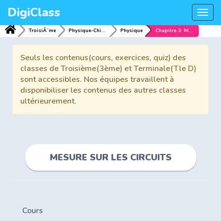
DigiClass
Togg
navi
TroisiÃ¨me
Physique-Chimie
Physique
Chapitre 3: MESURE SUR LES CIRCUITS
Seuls les contenus(cours, exercices, quiz) des
classes de Troisième(3ème) et Terminale(Tle D)
sont accessibles. Nos équipes travaillent à
disponibiliser les contenus des autres classes
ultérieurement.
MESURE SUR LES CIRCUITS
Cours