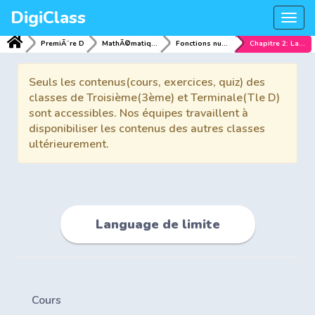
DigiClass
Togg
navi
PremiÃ¨re D
MathÃ©matiques
Fonctions numeriques
Chapitre 2: Language de limite
Seuls les contenus(cours, exercices, quiz) des
classes de Troisième(3ème) et Terminale(Tle D)
sont accessibles. Nos équipes travaillent à
disponibiliser les contenus des autres classes
ultérieurement.
Language de limite
Cours