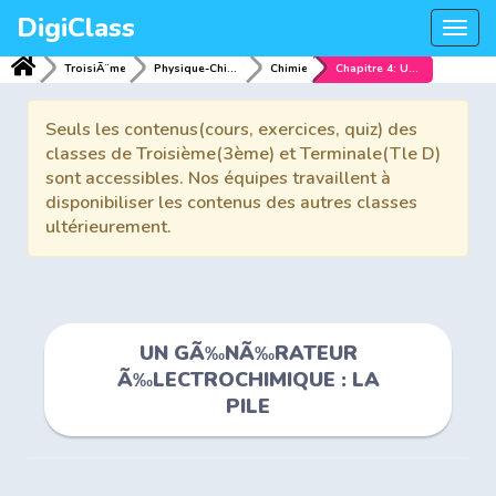
DigiClass
Togg
navi
TroisiÃ¨me
Physique-Chimie
Chimie
Chapitre 4: UN GÃ‰NÃ‰RATEUR Ã‰LECTROCHIMIQUE : LA PILE
Seuls les contenus(cours, exercices, quiz) des
classes de Troisième(3ème) et Terminale(Tle D)
sont accessibles. Nos équipes travaillent à
disponibiliser les contenus des autres classes
ultérieurement.
UN GÃ‰NÃ‰RATEUR
Ã‰LECTROCHIMIQUE : LA
PILE