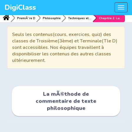
DigiClass
Togg
navi
PremiÃ¨re D
Philosophie
Techniques et mÃ©thodologies
Chapitre 2: La mÃ©thode de commentaire de texte philosophique
Seuls les contenus(cours, exercices, quiz) des
classes de Troisième(3ème) et Terminale(Tle D)
sont accessibles. Nos équipes travaillent à
disponibiliser les contenus des autres classes
ultérieurement.
La mÃ©thode de
commentaire de texte
philosophique