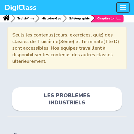
DigiClass
Togg
navi
TroisiÃ¨me
Histoire-Geo
GÃ©ographie
Chapitre 14: LES PROBLEMES INDUSTRIELS
Seuls les contenus(cours, exercices, quiz) des
classes de Troisième(3ème) et Terminale(Tle D)
sont accessibles. Nos équipes travaillent à
disponibiliser les contenus des autres classes
ultérieurement.
LES PROBLEMES
INDUSTRIELS