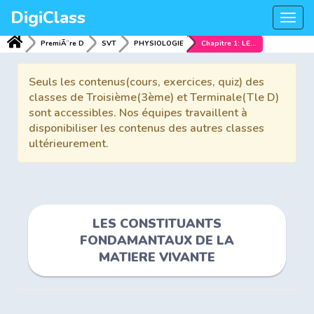
DigiClass
Togg
navi
PremiÃ¨re D
SVT
PHYSIOLOGIE
Chapitre 1: LES CONSTITUANTS FONDAMANTAUX DE LA MATIERE VIVANTE
Seuls les contenus(cours, exercices, quiz) des
classes de Troisième(3ème) et Terminale(Tle D)
sont accessibles. Nos équipes travaillent à
disponibiliser les contenus des autres classes
ultérieurement.
LES CONSTITUANTS
FONDAMANTAUX DE LA
MATIERE VIVANTE