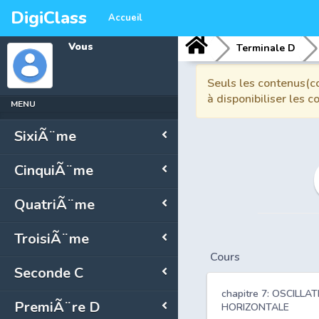
DigiClass
Accueil
Vous
Terminale D
Seuls les contenus(co
à disponibiliser les 
MENU
SixiÃ¨me
CinquiÃ¨me
QuatriÃ¨me
TroisiÃ¨me
Cours
Seconde C
chapitre 7: OSCILL
PremiÃ¨re D
HORIZONTALE