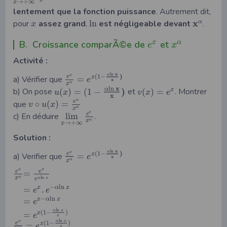
→
+
∞
x
lentement que la fonction puissance
. Autrement dit,
x
pour
assez grand
,
ln
est négligeable devant
.
α
x
B. Croissance comparÃ©e de
et
x
α
e
x
Activité :
x
ln
α
)
x
(
1
−
e
a) Vérifier que
=
x
e
x
α
x
x
ln
)
α
b) On pose
(
)
=
(
1
−
et
(
)
=
. Montrer
x
u
x
v
x
e
x
x
e
que
∘
(
)
=
v
u
x
α
x
x
e
c) En déduire
lim
.
α
x
→
+
∞
x
Solution :
x
ln
α
)
x
(
1
−
e
a) Verifier que
=
x
e
x
α
x
x
x
e
e
=
α
ln
x
α
x
e
−
ln
=
.
x
α
x
e
e
−
ln
=
x
α
x
e
ln
α
x
(
1
−
)
=
x
e
x
ln
α
x
x
(
1
−
)
e
=
x
e
x