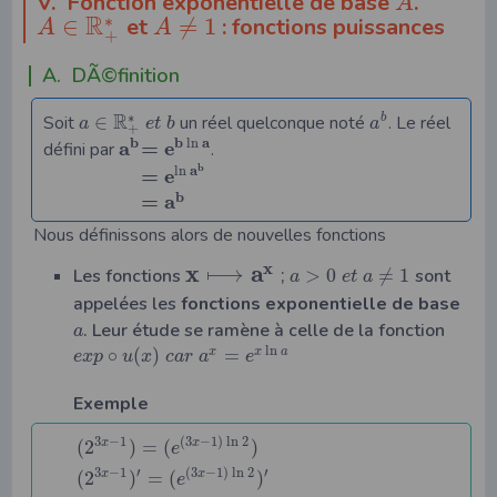
V. Fonction exponentielle de base
.
A
R
∗
∈
et
≠
1
: fonctions puissances
A
A
+
A. DÃ©finition
R
∗
Soit
∈
un réel quelconque noté
. Le réel
b
a
e
t
b
a
+
b
b
a
ln
a
=
e
défini par
.
b
a
ln
=
e
b
=
a
Nous définissons alors de nouvelles fonctions
x
x
a
⟼
;
Les fonctions
>
0
≠
1
sont
a
e
t
a
appelées les
fonctions exponentielle de base
. Leur étude se ramène à celle de la fonction
a
ln
∘
(
)
=
x
x
a
e
x
p
u
x
c
a
r
a
e
Exemple
3
−
1
(
3
−
1
)
ln
2
x
(
2
)
=
(
)
x
e
3
−
1
′
(
3
−
1
)
ln
2
′
x
(
2
)
=
(
)
x
e