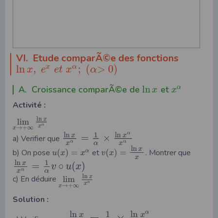
VI. Etude comparÃ©e des fonctions
ln
,
;
(
>
0
)
x
α
x
e
e
t
x
α
A. Croissance comparÃ©e de
ln
et
α
x
x
Activité :
ln
x
lim
α
x
→
+
∞
x
ln
ln
1
α
x
x
=
×
a) Verifier que
α
α
x
α
x
ln
x
b) On pose
(
)
=
et
(
)
=
. Montrer que
α
u
x
x
v
x
x
ln
1
x
=
∘
(
)
v
u
x
α
x
α
ln
x
c) En déduire
lim
α
x
→
+
∞
x
Solution :
ln
1
ln
α
x
x