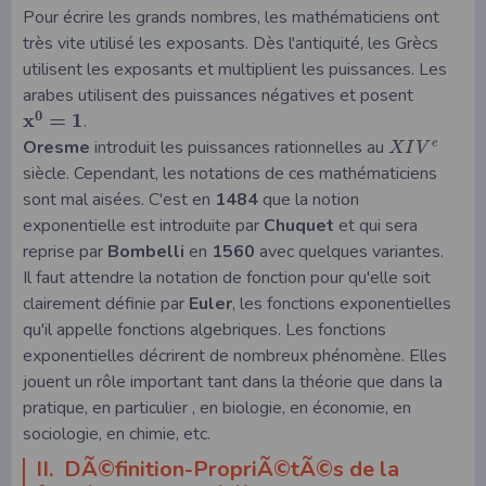
Pour écrire les grands nombres, les mathématiciens ont
très vite utilisé les exposants. Dès l'antiquité, les Grècs
utilisent les exposants et multiplient les puissances. Les
arabes utilisent des puissances négatives et posent
0
x
=
1
.
Oresme
introduit les puissances rationnelles au
e
X
I
V
siècle. Cependant, les notations de ces mathématiciens
sont mal aisées. C'est en
1484
que la notion
exponentielle est introduite par
Chuquet
et qui sera
reprise par
Bombelli
en
1560
avec quelques variantes.
Il faut attendre la notation de fonction pour qu'elle soit
clairement définie par
Euler
, les fonctions exponentielles
qu'il appelle fonctions algebriques. Les fonctions
exponentielles décrirent de nombreux phénomène. Elles
jouent un rôle important tant dans la théorie que dans la
pratique, en particulier , en biologie, en économie, en
sociologie, en chimie, etc.
II. DÃ©finition-PropriÃ©tÃ©s de la