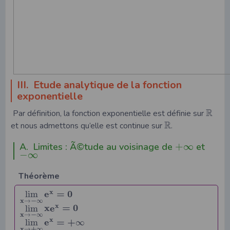
III. Etude analytique de la fonction
exponentielle
R
Par définition, la fonction exponentielle est définie sur
R
et nous admettons qu’elle est continue sur
.
A. Limites : Ã©tude au voisinage de
+
∞
et
−
∞
Théorème
x
e
=
0
lim
x
−
→
∞
x
x
e
=
0
lim
x
−
→
∞
x
e
=
+
lim
∞
x
+
→
∞