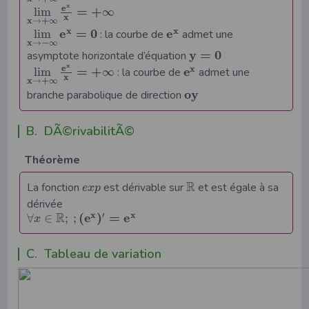
x
e
=
+
lim
∞
x
x
+
→
∞
x
x
e
=
0
e
lim
: la courbe de
admet une
x
−
→
∞
y
=
0
asymptote horizontale d’équation
x
e
x
=
+
e
lim
∞
: la courbe de
admet une
x
x
+
→
∞
o
y
branche parabolique de direction
B. DÃ©rivabilitÃ©
Théorème
R
La fonction
est dérivable sur
et est égale à sa
e
x
p
dérivée
x
x
R
′
(
e
)
=
e
∀
∈
;
;
x
C. Tableau de variation