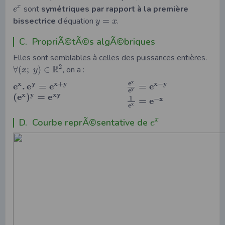
sont
symétriques par rapport à la première
x
e
bissectrice
d’équation
=
.
y
x
C. PropriÃ©tÃ©s algÃ©briques
Elles sont semblables à celles des puissances entières.
R
2
∀
(
;
)
∈
, on a :
x
y
x
e
x
y
x
+
y
x
−
y
e
.
e
=
e
=
e
y
e
x
y
x
y
(
e
)
=
e
1
−
x
=
e
x
e
D. Courbe reprÃ©sentative de
x
e