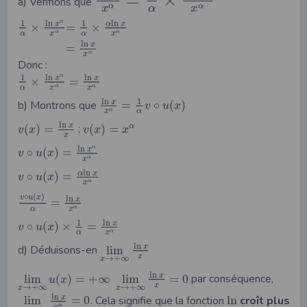
=
×
a) Verifions que
α
α
x
α
x
ln
ln
1
1
α
x
α
x
×
=
×
α
α
α
x
α
x
ln
x
=
α
x
Donc :
ln
ln
1
α
x
x
×
=
α
α
α
x
x
ln
1
x
b) Montrons que
=
∘
(
)
v
u
x
α
x
α
ln
x
(
)
=
;
(
)
=
α
v
x
v
x
x
x
ln
α
x
∘
(
)
=
v
u
x
α
x
ln
α
x
∘
(
)
=
v
u
x
α
x
∘
(
)
v
u
x
ln
x
=
α
α
x
ln
1
x
∘
(
)
×
=
v
u
x
α
α
x
ln
x
d) Déduisons-en
lim
x
→
+
∞
x
ln
x
lim
(
)
=
+
∞
lim
=
0
par conséquence,
u
x
x
→
+
∞
→
+
∞
x
x
ln
x
lim
=
0
. Cela signifie que la fonction
ln
croît plus
α
x