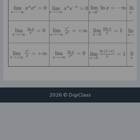
−
lim
ln
=
−
∞
lim
=
0
lim
lim
=
0
n
x
n
x
x
x
e
x
e
+
→
−
∞
→
+
∞
→
0
→
0
x
x
x
x
1
sin
ln
x
x
e
x
lim
=
1
lim
=
+
∞
lim
=
0
lim
n
x
x
x
→
+
∞
→
+
∞
→
0
→
0
x
x
x
x
ln
(
1
+
)
ln
x
x
e
x
lim
=
+
∞
lim
=
0
lim
lim
=
1
n
x
x
x
→
+
∞
→
+
∞
→
0
x
x
→
0
x
x
2026 © DigiClass