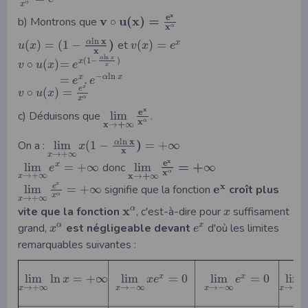
α
x
x
e
v
u
(
x
)
=
b) Montrons que
∘
x
α
x
ln
)
α
(
)
=
(
1
−
et
(
)
=
x
u
x
v
x
e
x
ln
α
x
(
1
−
)
∘
(
)
=
x
v
u
x
e
x
−
ln
=
.
x
α
x
e
e
x
e
∘
(
)
=
v
u
x
α
x
x
e
c) Déduisons que
lim
.
x
α
x
+
→
∞
x
ln
)
α
On a :
lim
(
1
−
=
+
∞
x
x
→
+
∞
x
x
e
=
+
lim
=
+
∞
donc
lim
∞
x
e
x
α
x
+
→
+
∞
→
∞
x
x
x
e
e
lim
=
+
∞
signifie que la fonction
croît plus
α
x
→
+
∞
x
x
vite que la fonction
, c'est-à-dire pour
suffisament
α
x
grand,
est négligeable devant
d'où les limites
α
x
x
e
remarquables suivantes :
lim
ln
=
+
∞
lim
=
0
lim
=
0
lim
x
x
x
x
e
e
→
+
∞
→
−
∞
→
−
∞
→
+
x
x
x
x