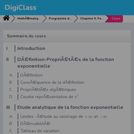
DigiClass
MathÃ©matiques
Programme de MathÃ©matiques
Chapitre 5: Fonctions exponentielles
Cours
Sommaire du cours
I
Introduction
II
DÃ©finition-PropriÃ©tÃ©s de la fonction
exponentielle
A
DÃ©finition
B
ConsÃ©quence de la dÃ©finition
C
PropriÃ©tÃ©s algÃ©briques
D
Courbe reprÃ©sentative de
x
e
III
Etude analytique de la fonction exponentielle
A
Limites : Ã©tude au voisinage de
+
∞
et
−
∞
B
DÃ©rivabilitÃ©
C
Tableau de variation