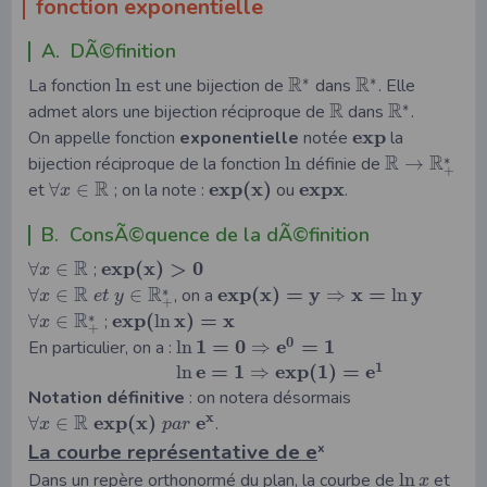
fonction exponentielle
A. DÃ©finition
R
R
∗
∗
La fonction
ln
est une bijection de
dans
. Elle
R
R
∗
admet alors une bijection réciproque de
dans
.
e
x
p
On appelle fonction
exponentielle
notée
la
R
R
∗
bijection réciproque de la fonction
ln
définie de
→
+
R
e
x
p
(
x
)
e
x
p
x
et
∀
∈
; on la note :
ou
.
x
B. ConsÃ©quence de la dÃ©finition
R
e
x
p
(
x
)
>
0
∀
∈
;
x
R
R
e
x
p
(
x
)
=
y
x
=
y
∗
∀
∈
∈
, on a
⇒
ln
x
e
t
y
+
R
e
x
p
(
x
)
=
x
∗
∀
∈
;
ln
x
+
0
1
=
0
e
=
1
En particulier, on a :
ln
⇒
1
e
=
1
e
x
p
(
1
)
=
e
ln
⇒
Notation définitive
: on notera désormais
x
R
e
x
p
(
x
)
e
∀
∈
.
x
p
a
r
La courbe représentative
de
e
x
Dans un repère orthonormé du plan, la courbe de
ln
et
x