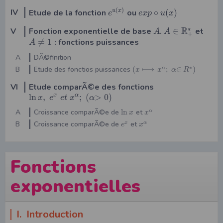
(
)
IV
Etude de la fonction
ou
∘
(
)
u
x
e
e
x
p
u
x
R
∗
V
Fonction exponentielle de base
.
∈
et
A
A
+
≠
1
: fonctions puissances
A
A
DÃ©finition
∗
B
Etude des fonctios puissances
(
⟼
;
∈
)
α
x
x
α
R
VI
Etude comparÃ©e des fonctions
ln
,
;
(
>
0
)
x
α
x
e
e
t
x
α
A
Croissance comparÃ©e de
ln
et
α
x
x
B
Croissance comparÃ©e de
et
x
α
e
x
Fonctions
exponentielles
I. Introduction