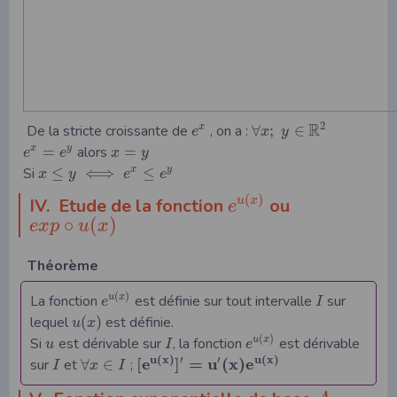
R
2
De la stricte croissante de
, on a :
∀
;
∈
x
e
x
y
=
alors
=
x
y
e
e
x
y
Si
≤
⟺
≤
x
y
x
y
e
e
(
)
IV. Etude de la fonction
ou
u
x
e
∘
(
)
e
x
p
u
x
Théorème
(
)
La fonction
est définie sur tout intervalle
sur
u
x
e
I
lequel
(
)
est définie.
u
x
(
)
Si
est dérivable sur
, la fonction
est dérivable
u
x
u
I
e
u
(
x
)
u
(
x
)
′
′
[
e
]
=
u
(
x
)
e
sur
et
∀
∈
;
I
x
I