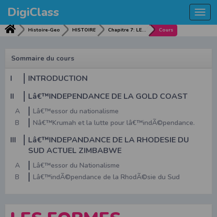
DigiClass
Togg
navi
Histoire-Geo
HISTOIRE
Chapitre 7: LES FORMES DIVERSES D'ACCESSION A Lâ€™INDÃ‰PENDANCE EN AFRIQUE ANGLAISE : Exemple de la Gold Coast (Ghana) et de la RhodÃ©sie du Sud (Zimbabwe)
Cours
Sommaire du cours
I
INTRODUCTION
II
Lâ€™INDEPENDANCE DE LA GOLD COAST
A
Lâ€™essor du nationalisme
B
Nâ€™Krumah et la lutte pour lâ€™indÃ©pendance.
III
Lâ€™INDEPANDANCE DE LA RHODESIE DU
SUD ACTUEL ZIMBABWE
A
Lâ€™essor du Nationalisme
B
Lâ€™indÃ©pendance de la RhodÃ©sie du Sud