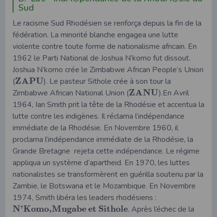
Sud
Le racisme Sud Rhodésien se renforça depuis la fin de la
fédération. La minorité blanche engagea une lutte
violente contre toute forme de nationalisme africain. En
1962 le Parti National de Joshua N’komo fut dissout.
Joshua N’komo crée le Zimbabwe African People’s Union
Z
A
P
U
(
). Le pasteur Sithole crée à son tour la
Z
A
N
U
Zimbabwe African National Union (
).En Avril
1964, Ian Smith prit la tête de la Rhodésie et accentua la
lutte contre les indigènes. Il réclama l’indépendance
immédiate de la Rhodésie. En Novembre 1960, il
proclama l’indépendance immédiate de la Rhodésie, la
Grande Bretagne rejeta cette indépendance. Le régime
appliqua un système d’apartheid. En 1970, les luttes
nationalistes se transformèrent en guérilla soutenu par la
Zambie, le Botswana et le Mozambique. En Novembre
1974, Smith libéra les leaders rhodésiens :
N
’
K
o
m
o
,
M
u
g
a
b
e
e
t
S
i
t
h
o
l
e
. Après l’échec de la