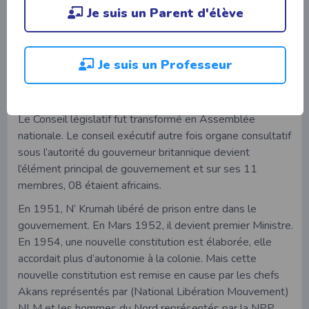
Je suis un Parent d'élève
derrière lui la jeune masse éclairée. En 1948 les leaders
du nouveau parti seront jetés en prison à la suite de
troubles éclatées à Accra. Malgré cela la CPP remporta
les élections municipales de 1950. Les britanniques face
Je suis un Professeur
à cette situation décidèrent alors d’élaborer une nouvelle
constitution dès Décembre 1950.
Le Conseil législatif fut transformé en Assemblée
nationale. Le conseil exécutif autre fois organe consultatif
sous l’autorité du gouverneur britannique devient
l’élément principal de gouvernement et sur ses 11
membres, 08 étaient africains.
En 1951, N’ Krumah libéré de prison entre dans le
gouvernement. En Mars 1952, il devient premier Ministre.
En 1954, une nouvelle constitution est élaborée, elle
accordait plus d’autonomie à la colonie. Mais cette
nouvelle constitution est remise en cause par les chefs
Akans représentés par (National Libération Mouvement)
NLM et les hommes du Nord représentés par la NPP.