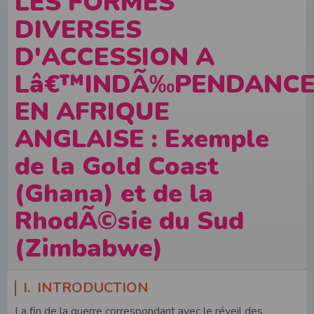
LES FORMES
DIVERSES
D'ACCESSION A
Lâ€™INDÃ‰PENDANC
EN AFRIQUE
ANGLAISE : Exemple
de la Gold Coast
(Ghana) et de la
RhodÃ©sie du Sud
(Zimbabwe)
I. INTRODUCTION
La fin de la guerre correspondant avec le réveil des