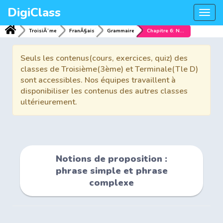
DigiClass
Togg
navi
TroisiÃ¨me
FranÃ§ais
Grammaire
Chapitre 6: Notions de proposition : phrase simple et phrase complexe
Seuls les contenus(cours, exercices, quiz) des
classes de Troisième(3ème) et Terminale(Tle D)
sont accessibles. Nos équipes travaillent à
disponibiliser les contenus des autres classes
ultérieurement.
Notions de proposition :
phrase simple et phrase
complexe