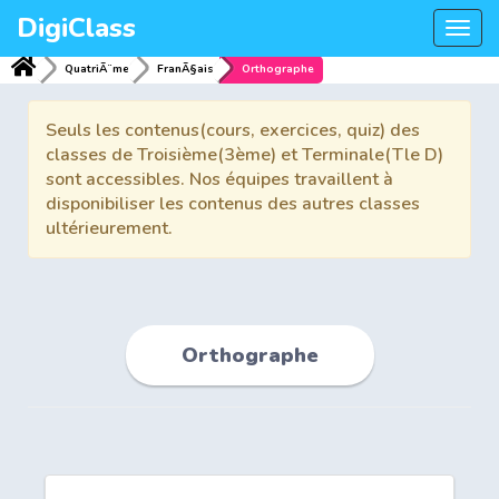
DigiClass
Togg
navi
QuatriÃ¨me
FranÃ§ais
Orthographe
Seuls les contenus(cours, exercices, quiz) des
classes de Troisième(3ème) et Terminale(Tle D)
sont accessibles. Nos équipes travaillent à
disponibiliser les contenus des autres classes
ultérieurement.
Orthographe