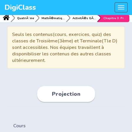
DigiClass
Togg
navi
QuatriÃ¨me
MathÃ©matiques
ActivitÃ©s GÃ©omÃ©triques
Chapitre 3: Projection
Seuls les contenus(cours, exercices, quiz) des
classes de Troisième(3ème) et Terminale(Tle D)
sont accessibles. Nos équipes travaillent à
disponibiliser les contenus des autres classes
ultérieurement.
Projection
Cours