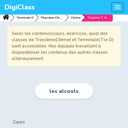
DigiClass
Togg
navi
Terminale D
Physique-Chimie
Chimie
Chapitre 7: les alcools
Seuls les contenus(cours, exercices, quiz) des
classes de Troisième(3ème) et Terminale(Tle D)
sont accessibles. Nos équipes travaillent à
disponibiliser les contenus des autres classes
ultérieurement.
les alcools
Cours