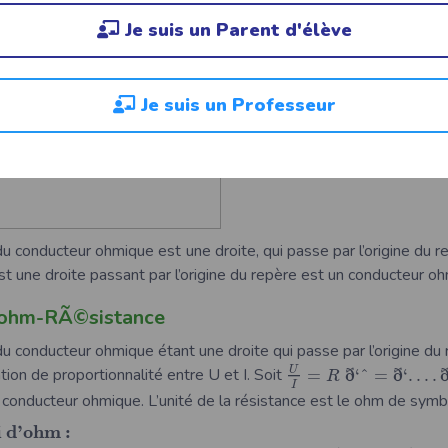
Je suis un Parent d'élève
Je suis un Professeur
du conducteur ohmique est une droite, qui passe par l’origine du 
est une droite passant par l’origine du repère est un conducteur o
™ohm-RÃ©sistance
du conducteur ohmique étant une droite qui passe par l’origine du 
ð
ð
U
ation de proportionnalité entre U et I. Soit
=
‘
ˆ
=
‘
…
.
R
I
 conducteur ohmique. L’unité de la résistance est le ohm de symbo
i
d
’
o
h
m
: