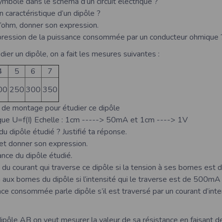
ymbole dans le schéma d’un circuit électrique ?
 caractéristique d’un dipôle ?
 d’ohm, donner son expression.
expression de la puissance consommée par un conducteur ohmique 
ier un dipôle, on a fait les mesures suivantes :
4
5
6
7
00
250
300
350
de montage pour étudier ce dipôle
tique U=f(I) Echelle : 1cm -----> 50mA et 1cm ----> 1V
du dipôle étudié ? Justifié ta réponse.
 et donner son expression.
ance du dipôle étudié.
é du courant qui traverse ce dipôle si la tension à ses bornes est
n aux bornes du dipôle si l’intensité qui le traverse est de 500mA
nce consommée parle dipôle s’il est traversé par un courant d’inte
dipôle AB on veut mesurer la valeur de sa résistance en faisant 