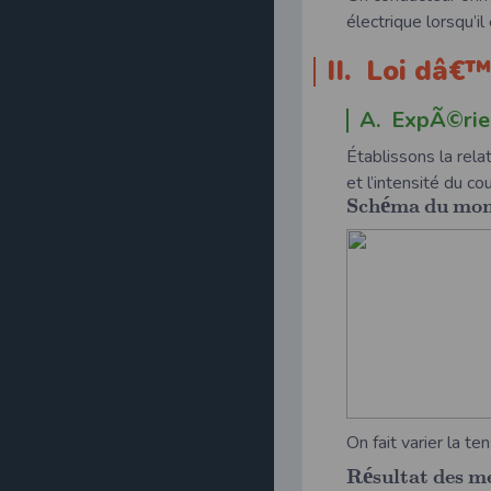
électrique lorsqu’il
II. Loi dâ
A. ExpÃ©rie
Établissons la rela
et l’intensité du co
é
S
c
h
m
a
d
u
m
o
On fait varier la te
é
R
s
u
l
t
a
t
d
e
s
m