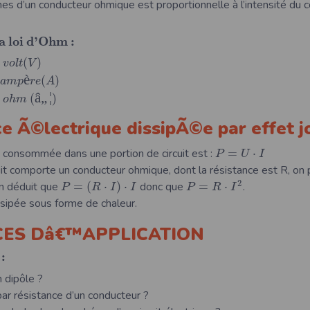
es d’un conducteur ohmique est proportionnelle à l’intensité du c
a
l
o
i
d
’
O
h
m
:
(
)
v
o
l
t
V
è
(
)
a
m
p
r
e
A
â
„
¦
(
)
n
o
h
m
ce Ã©lectrique dissipÃ©e par effet j
e consommée dans une portion de circuit est :
=
⋅
P
U
I
uit comporte un conducteur ohmique, dont la résistance est R, on p
2
n déduit que
=
(
⋅
)
⋅
donc que
=
⋅
.
P
R
I
I
P
R
I
ssipée sous forme de chaleur.
ICES Dâ€™APPLICATION
:
n dipôle ?
ar résistance d’un conducteur ?