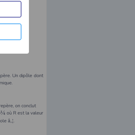
repère. Un dipôle dont
hmique.
repère, on conclut
ð
¼
où R est la valeur
le â„¦.