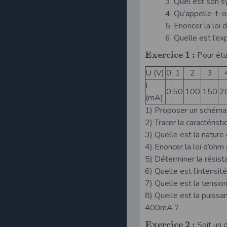
3. Quel est son s
4. Qu’appelle-t-on
5. Enoncer la loi
6. Quelle est l’
E
x
e
r
c
i
c
e
1
:
Pour étud
U (V)
0
1
2
3
I
0
50
100
150
2
(mA)
1) Proposer un schéma 
2) Tracer la caractéris
3) Quelle est la nature 
4) Enoncer la loi d’ohm
5) Déterminer la résist
6) Quelle est l’intensit
7) Quelle est la tensio
8) Quelle est la puissa
400mA ?
E
x
e
r
c
i
c
e
2
:
Soit un 