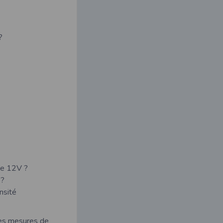
?
 de 12V ?
 ?
nsité
des mesures de