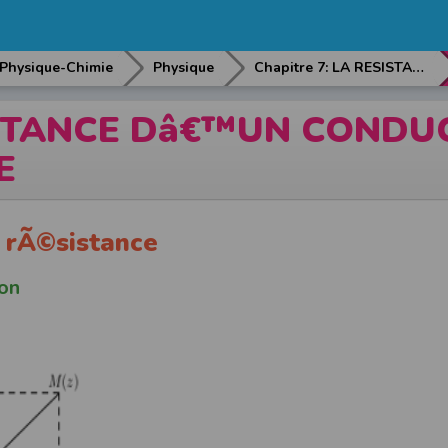
Physique-Chimie
Physique
Chapitre 7: LA RESISTANCE Dâ€™UN CONDUCTEUR OHMIQUE
ISTANCE Dâ€™UN CONDU
E
e rÃ©sistance
on