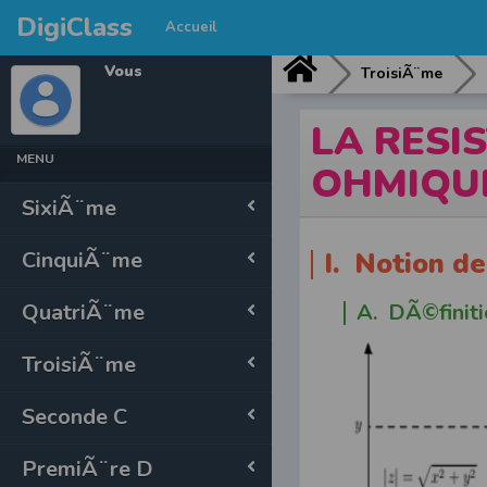
DigiClass
Accueil
Vous
TroisiÃ¨me
LA RES
MENU
OHMIQU
SixiÃ¨me
CinquiÃ¨me
I. Notion d
QuatriÃ¨me
A. DÃ©finiti
TroisiÃ¨me
Seconde C
PremiÃ¨re D