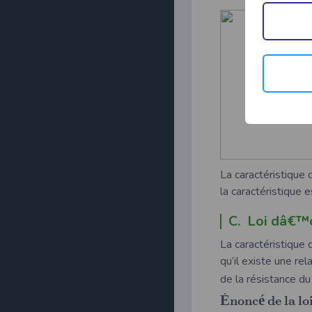
La caractéristique 
la caractéristique 
C. Loi dâ€
La caractéristique 
qu’il existe une rel
de la résistance du
É
é
n
o
n
c
d
e
l
a
l
o