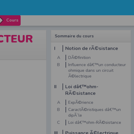
Cours
CTEUR
Sommaire du cours
I
Notion de rÃ©sistance
A
DÃ©finition
B
Influence dâ€™un conducteur
ohmique dans un circuit
Ã©lectrique
II
Loi dâ€™ohm-
RÃ©sistance
A
ExpÃ©rience
B
CaractÃ©ristiques dâ€™un
dipÃ´le
C
Loi dâ€™ohm-RÃ©sistance
III
Puissance Ã©lectrique