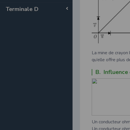
Terminale D
La mine de crayon l
qu’elle offre plus 
B. Influence
Un conducteur ohmiq
Un conducteur ohm