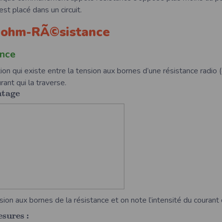
 est placé dans un circuit.
€™ohm-RÃ©sistance
nce
tion qui existe entre la tension aux bornes d’une résistance radio
urant qui la traverse.
n
t
a
g
e
nsion aux bornes de la résistance et on note l’intensité du courant 
e
s
u
r
e
s
: