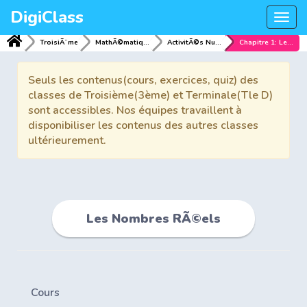
DigiClass
Togg
navi
TroisiÃ¨me
MathÃ©matiques
ActivitÃ©s NumÃ©riques
Chapitre 1: Les Nombres RÃ©els
Seuls les contenus(cours, exercices, quiz) des
classes de Troisième(3ème) et Terminale(Tle D)
sont accessibles. Nos équipes travaillent à
disponibiliser les contenus des autres classes
ultérieurement.
Les Nombres RÃ©els
Cours