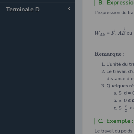
B. Expressio
Terminale D
L’expression du trav
−
−
→
⃗
=
.
o
W
F
A
B
A
B
R
e
m
a
r
q
u
e
:
L’unité du tr
Le travail d
distance d e
Quelques rés
Si d = 
Si 0 ≤ 
π
Si
< 
2
C. Exemple :
Le travail du poids