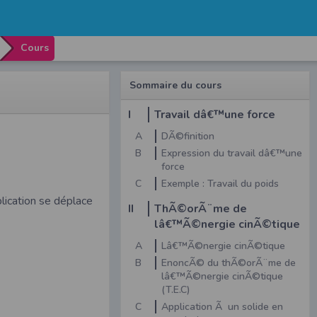
Cours
Sommaire du cours
I
Travail dâ€™une force
A
DÃ©finition
B
Expression du travail dâ€™une
force
C
Exemple : Travail du poids
plication se déplace
II
ThÃ©orÃ¨me de
lâ€™Ã©nergie cinÃ©tique
B
A
Lâ€™Ã©nergie cinÃ©tique
B
EnoncÃ© du thÃ©orÃ¨me de
lâ€™Ã©nergie cinÃ©tique
(T.E.C)
C
Application Ã un solide en