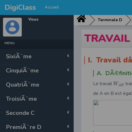
DigiClass
Accueil
Vous
Terminale D
TRAVAIL
MENU
SixiÃ¨me
I. Travail 
CinquiÃ¨me
A. DÃ©finiti
Le travail
tra
QuatriÃ¨me
W
A
B
de A en B est égal 
TroisiÃ¨me
Seconde C
PremiÃ¨re D