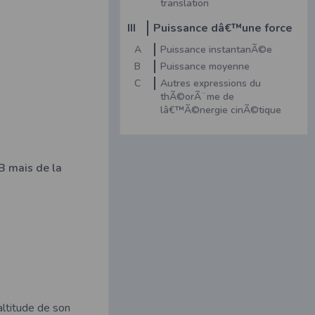
translation
III
Puissance dâ€™une force
A
Puissance instantanÃ©e
B
Puissance moyenne
C
Autres expressions du
thÃ©orÃ¨me de
lâ€™Ã©nergie cinÃ©tique
 B mais de la
altitude de son