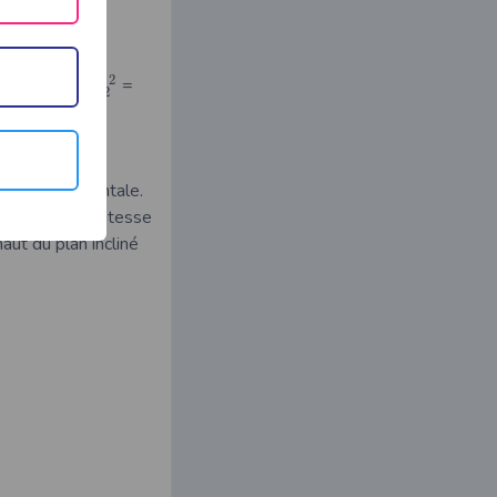
g
2
V
2
or h=
⇒
=
0
V
2
2
g
ort à l’horizontale.
opposée à la vitesse
aut du plan incliné