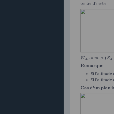
centre d’inertie.
=
.
.
(
W
m
g
Z
A
B
A
R
e
m
a
r
q
u
e
Si l’altitude
Si l’altitude
C
a
s
d
’
u
n
p
l
a
n
i