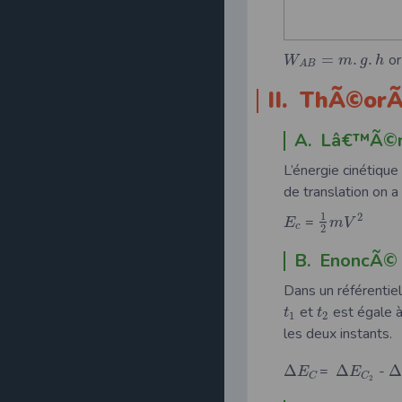
=
.
.
o
W
m
g
h
A
B
II. ThÃ©or
A. Lâ€™Ã©ne
L’énergie cinétiqu
de translation on a 
1
2
=
E
m
V
c
2
B. EnoncÃ© 
Dans un référentiel 
et
est égale à
t
t
1
2
les deux instants.
Δ
=
Δ
-
Δ
E
E
C
C
2