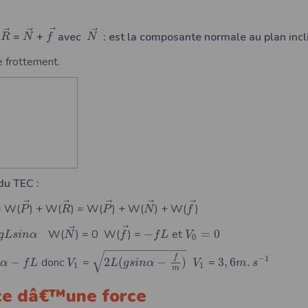
⃗
⃗
⃗
⃗
:
=
+
avec
: est la composante normale au plan incl
R
N
f
N
e frottement.
du TEC :
⃗
⃗
⃗
⃗
⃗
 W(
) + W(
) = W(
) + W(
) + W(
)
P
R
P
N
f
⃗
⃗
W(
) = 0 W(
) =
−
et
=
0
g
L
s
i
n
α
N
f
f
L
V
0
−
−
−
−
−
−
−
−
−
−
−
−
√
f
−
1
−
donc
=
2
(
−
)
=
3
,
6
.
n
α
f
L
V
L
g
s
i
n
α
V
m
s
1
1
m
nce dâ€™une force