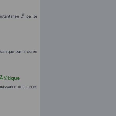
⃗
instantanée
par le
F
écanique par la durée
nÃ©tique
 puissance des forces