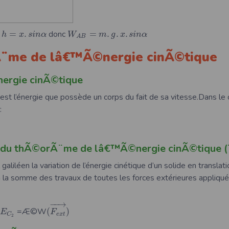
r
=
.
donc
=
.
.
.
h
x
s
i
n
α
W
m
g
x
s
i
n
α
A
B
Ã¨me de lâ€™Ã©nergie cinÃ©tique
rgie cinÃ©tique
e est l’énergie que possède un corps du fait de sa vitesse.Dans l
:
du thÃ©orÃ¨me de lâ€™Ã©nergie cinÃ©tique (T
galiléen la variation de l’énergie cinétique d’un solide en translat
 la somme des travaux de toutes les forces extérieures appliqué
−
−
→
=Æ©W
(
)
E
F
e
x
t
C
2