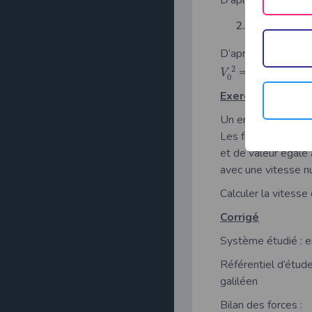
2
La vitesse l
1
D’après le T.E.C :
2
2
⇒
=
V
V
V
2
0
0
Exercice 2
Un enfant de masse 
Les frottements du 
et de valeur égale 
avec une vitesse nu
Calculer la vitesse 
Corrigé
Système étudié : e
Référentiel d’étud
g
Bilan des forces :