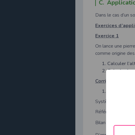
C. Applicati
Dans le cas d’un sol
Exercices d’appli
Exercice 1
On lance une pierre
comme origine des a
Calculer l’a
Calculer la v
Corrigé
L’altitude 
Système étudié : la
Référentiel d’étude
Bilan des forces ex
1
D’après le T.E.C :