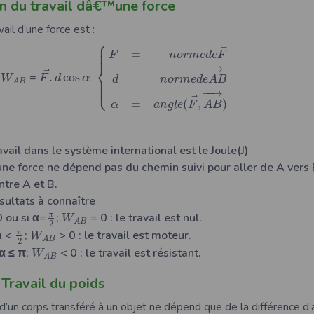
n du travail dâ€™une force
ail d’une force est :
⎧
⎪
⎪
⃗
⎪
=
F
n
o
r
m
e
d
e
F
⎨
→
⃗
u
=
.
cos
⎪
=
W
F
d
α
d
n
o
r
m
e
d
e
A
B
⎪
A
B
⎩
⎪
−
−
→
⃗
=
(
,
)
α
a
n
g
l
e
F
A
B
avail dans le système international est le Joule(J)
’une force ne dépend pas du chemin suivi pour aller de A vers
ntre A et B.
ultats à connaître
π
0 ou si α=
;
= 0 : le travail est nul.
W
A
B
2
π
α <
;
> 0 : le travail est moteur.
W
A
B
2
α ≤ π;
< 0 : le travail est résistant.
W
A
B
 Travail du poids
 d’un corps transféré à un objet ne dépend que de la différence d’