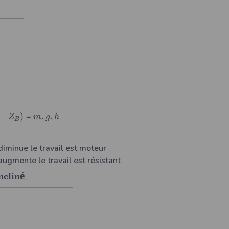
−
)
=
.
.
Z
m
g
h
B
 diminue le travail est moteur
 augmente le travail est résistant
é
n
c
l
i
n