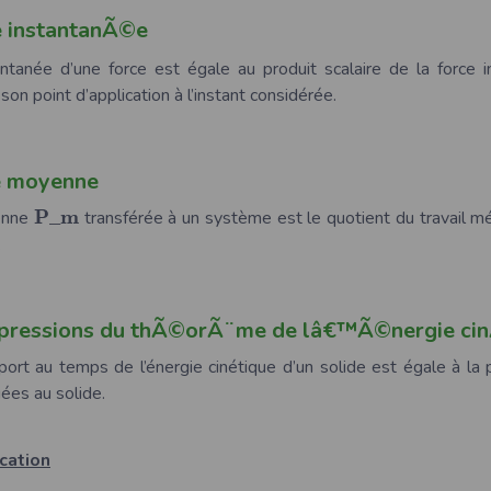
e instantanÃ©e
antanée d’une force est égale au produit scalaire de la force 
son point d’application à l’instant considérée.
e moyenne
P
_
m
enne
transférée à un système est le quotient du travail m
.
xpressions du thÃ©orÃ¨me de lâ€™Ã©nergie ci
port au temps de l’énergie cinétique d’un solide est égale à la
ées au solide.
cation