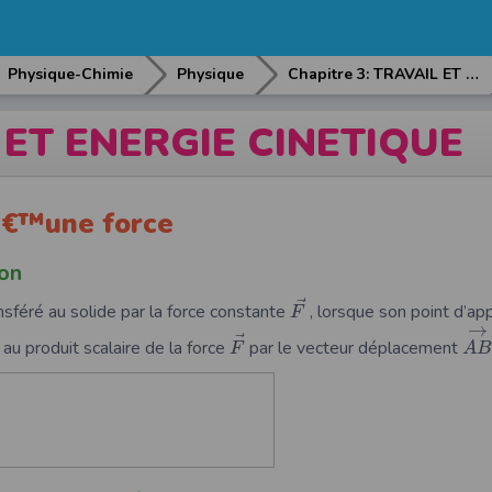
Physique-Chimie
Physique
Chapitre 3: TRAVAIL ET ENERGIE CINETIQUE
 ET ENERGIE CINETIQUE
dâ€™une force
on
⃗
nsféré au solide par la force constante
, lorsque son point d’ap
F
→
⃗
au produit scalaire de la force
par le vecteur déplacement
F
A