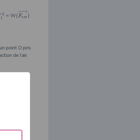
−
−
→
2
= W
(
)
V
F
e
x
t
1
un point O pris
ction de l’air.
2