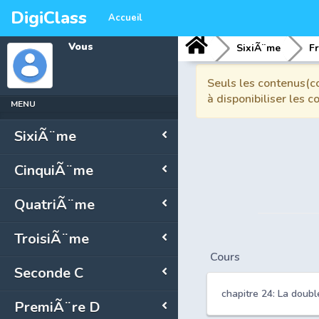
DigiClass
Accueil
Vous
SixiÃ¨me
F
Seuls les contenus(co
à disponibiliser les 
MENU
SixiÃ¨me
CinquiÃ¨me
QuatriÃ¨me
TroisiÃ¨me
Cours
Seconde C
chapitre 24: La doubl
PremiÃ¨re D