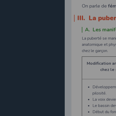
On parle de
fém
III. La pub
A. Les manif
La puberté se mani
anatomique et physi
chez le garçon.
Modification a
chez le 
Développemen
pilosité.
La voix devie
Le bassin dev
Début du fo