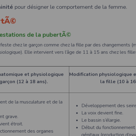
inité
pour désigner le comportement de la femme.
ertÃ©
estations de la pubertÃ©
feste chez le garçon comme chez la fille par des changements (m
ologique). Elle intervient vers l’âge de 11 à 15 ans chez les fill
natomique et physiologique
Modification physiologique 
garçon (12 à 18 ans).
la fille (10 à 16
t de la musculature et de la
Développement des seins e
La voix devient fine.
nt grave.
Le bassin s’élargie.
ient étroit.
Début du fonctionnement
nctionnement des organes
génitaux (production d’ov