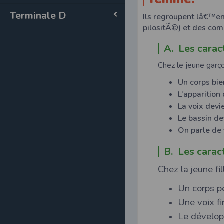
Terminale D
Ils regroupent lâ€™e
pilositÃ©) et des co
A. Les carac
Chez le jeune garç
Un corps bie
L’apparition 
La voix devie
Le bassin dev
On parle de
B. Les carac
Chez la jeune fi
Un corps pe
Une voix fi
Le dévelop