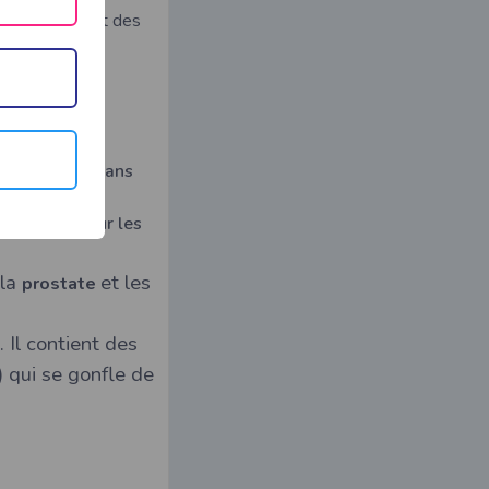
ve
, du
vagin
et des
cules
, logés dans
dymes
fixés sur les
 la
et les
prostate
. Il contient des
 qui se gonfle de