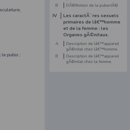
B
DÃ©finition de la pubertÃ©
sculature,
IV
Les caractÃ¨res sexuels
primaires de lâ€™homme
et de la femme : les
Organes gÃ©nitaux.
A
Description de lâ€™appareil
gÃ©nital chez lâ€™homme.
 le pubis ;
B
Description de lâ€™appareil
gÃ©nital chez la femme.