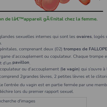
on de lâ€™appareil gÃ©nital chez la femme.
landes sexuelles internes qui sont les
ovaires
, logés 
.
génitales, comprenant deux (02)
trompes de FALLOP
rgane d’accouplement ou copulateur. Chaque trompe e
pavillon
t d’un
.
copulateur ou d’accouplement (
le vagin
) qui s’ouvre à 
comprend 2grandes lèvres, 2 petites lèvres et le clitori
lle l’entrée du vagin est en partie fermée par une mem
déchire lors du premier rapport sexuel.