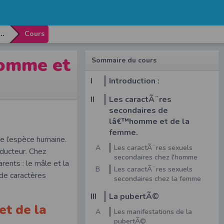
caractÃ¨res sexuels de lâ€™homme et de la femme.
Cours
homme et
Sommaire du cours
I
Introduction :
II
Les caractÃ¨res
secondaires de
lâ€™homme et de la
femme.
de l’espèce humaine.
A
Les caractÃ¨res sexuels
oducteur. Chez
secondaires chez l'homme
ents : le mâle et la
B
Les caractÃ¨res sexuels
 de caractères
secondaires chez la femme
III
La pubertÃ©
et de la
A
Les manifestations de la
pubertÃ©