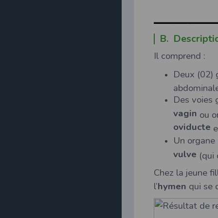
B. Descripti
Il comprend :
Deux (02) g
abdominale
Des voies 
vagin
ou o
oviducte
e
Un organe 
vulve
(qui 
Chez la jeune fi
l’
hymen
qui se 