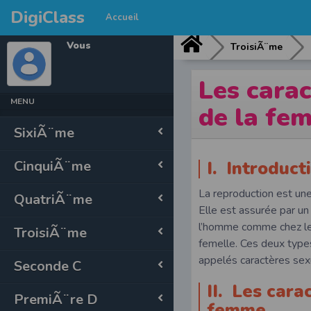
DigiClass
Accueil
Vous
TroisiÃ¨me
Les cara
MENU
de la fe
SixiÃ¨me
CinquiÃ¨me
I. Introducti
La reproduction est une
QuatriÃ¨me
Elle est assurée par un
l’homme comme chez les
TroisiÃ¨me
femelle. Ces deux types
appelés caractères sex
Seconde C
II. Les car
PremiÃ¨re D
femme.