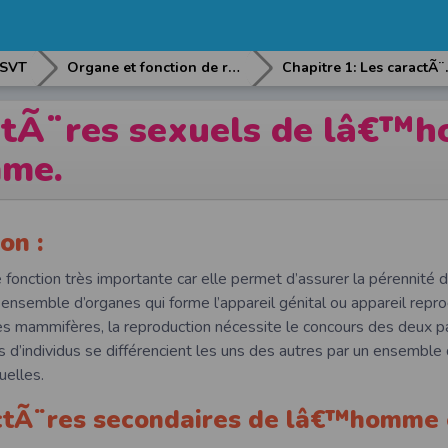
SVT
Organe et fonction de reproduction.
Chapitre 1: Les 
ctÃ¨res sexuels de lâ€™
mme.
on :
 fonction très importante car elle permet d’assurer la pérennité 
 ensemble d’organes qui forme l’appareil génital ou appareil repr
 mammifères, la reproduction nécessite le concours des deux par
 d’individus se différencient les uns des autres par un ensemble
uelles.
actÃ¨res secondaires de lâ€™homme 