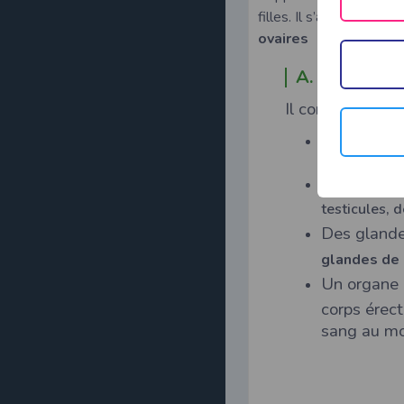
filles. Il s’agit, chez le 
ovaires
A. Descript
Il comprend :
Deux glande
des bourses
Des voies g
testicules, 
Des glande
glandes d
Un organe 
corps érect
sang au mo