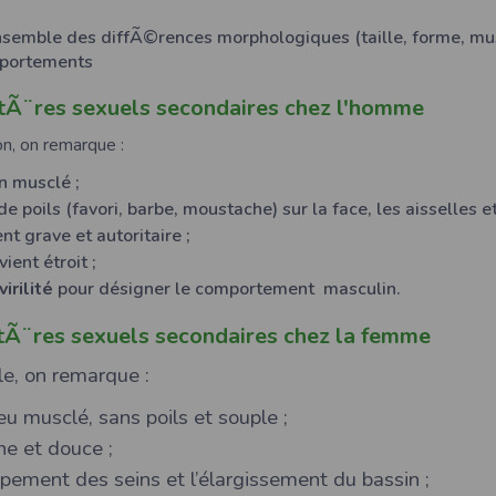
nsemble des diffÃ©rences morphologiques (taille, forme, mu
mportements
tÃ¨res sexuels secondaires chez l'homme
on, on remarque :
n musclé ;
de poils (favori, barbe, moustache) sur la face, les aisselles et
nt grave et autoritaire ;
ient étroit ;
virilité
pour désigner le comportement masculin.
tÃ¨res sexuels secondaires chez la femme
lle, on remarque :
u musclé, sans poils et souple ;
ne et douce ;
pement des seins et l’élargissement du bassin ;