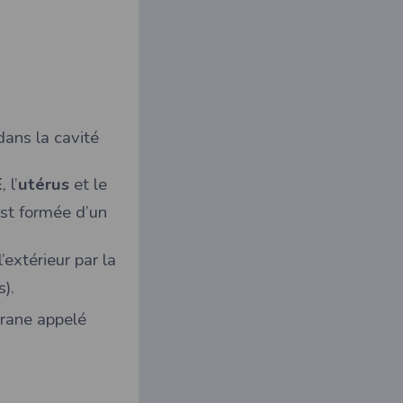
dans la cavité
E
, l’
utérus
et le
st formée d’un
l’extérieur par la
s).
brane appelé