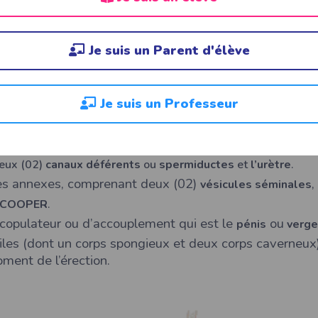
garçon, des
testicules
et du
pénis
. Chez la fille, il s’agit de la
vul
Je suis un Parent d'élève
ion de lâ€™appareil gÃ©nital chez lâ€™homme.
Je suis un Professeur
s sexuelles ou glandes reproductrices externe appelé
testi
.
énitales ou voies spermatiques, comprenant deux (02)
épidi
.
deux (02)
canaux déférents
ou
spermiductes
et
l’urètre
s annexes, comprenant deux (02)
,
vésicules séminales
.
e COOPER
copulateur ou d’accouplement qui est le
ou
pénis
verge
iles (dont un corps spongieux et deux corps caverneux)
ment de l’érection.