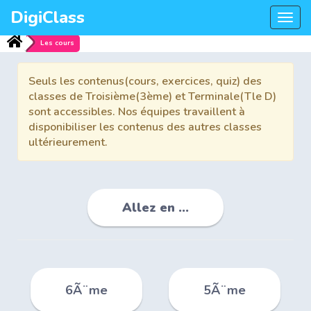
DigiClass
Togg
navi
Les cours
Seuls les contenus(cours, exercices, quiz) des
classes de Troisième(3ème) et Terminale(Tle D)
sont accessibles. Nos équipes travaillent à
disponibiliser les contenus des autres classes
ultérieurement.
Allez en ...
6Ã¨me
5Ã¨me