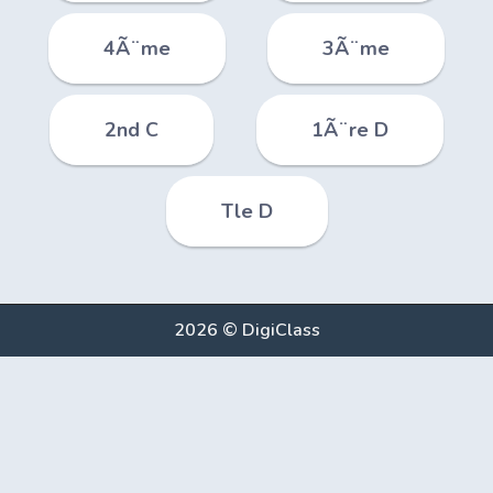
4Ã¨me
3Ã¨me
2nd C
1Ã¨re D
Tle D
2026 © DigiClass