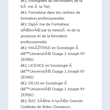
â€¢ Enseignant du secondaire( de la
6Ã¨me Ã la Tle).
â€¢ Formateur dans les centres de
formation professionnelle.
â€¢ DiplÃ´me de Formateur,
dÃ©livrÃ© par le ministÃ¨re de la
jeunesse et de la formation
professionnelle
â€¢ MAÃŽTRISE en Sociologie Ã
lâ€™UniversitÃ© Ouaga 1 Joseph KY
ZERBO
â€¢ LICENCE en Sociologie Ã
lâ€™UniversitÃ© Ouaga 1 Joseph KY
ZERBO
â€¢ DEUG en Sociologie Ã
lâ€™UniversitÃ© Ouaga 1 Joseph KY
ZERBO ;
â€¢ BAC SÃ©rie A lycÃ©e Ouezzin
Coulibaly de Bobo-Dioulasso ;