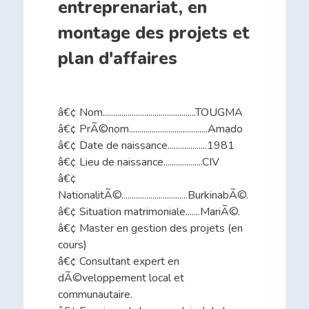
entreprenariat, en
montage des projets et
plan d'affaires
â€¢ Nom.............................................TOUGMA
â€¢ PrÃ©nom......................................Amado
â€¢ Date de naissance...................1981
â€¢ Lieu de naissance...................CIV
â€¢
NationalitÃ©................................BurkinabÃ©.
â€¢ Situation matrimoniale.......MariÃ©.
â€¢ Master en gestion des projets (en
cours)
â€¢ Consultant expert en
dÃ©veloppement local et
communautaire.