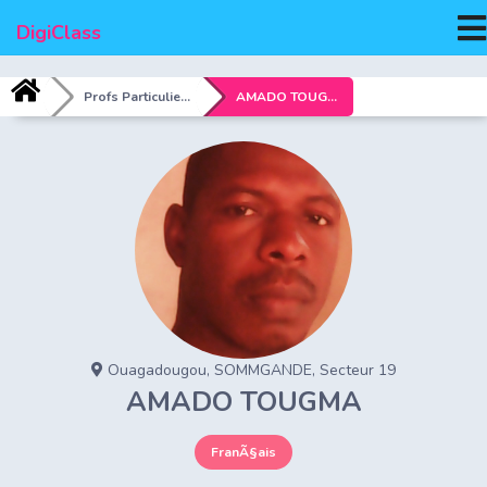
MEN
DigiClass
Profs Particuliers
AMADO TOUGMA
Ouagadougou, SOMMGANDE, Secteur 19
AMADO TOUGMA
FranÃ§ais